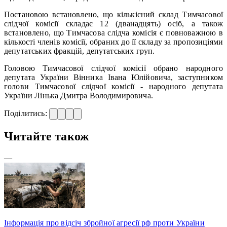
Постановою встановлено, що кількісний склад Тимчасової
слідчої комісії складає 12 (дванадцять) осіб, а також
встановлено, що Тимчасова слідча комісія є повноважною в
кількості членів комісії, обраних до її складу за пропозиціями
депутатських фракцій, депутатських груп.
Головою Тимчасової слідчої комісії обрано народного
депутата України Вінника Івана Юлійовича, заступником
голови Тимчасової слідчої комісії - народного депутата
України Лінька Дмитра Володимировича.
Поділитись:
Читайте також
—
Інформація про відсіч збройної агресії рф проти України