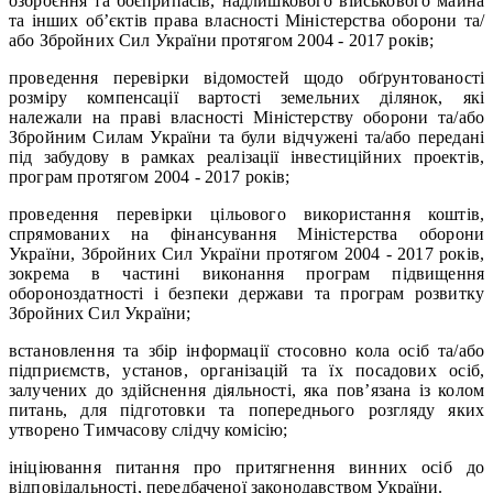
озброєння та боєприпасів, надлишкового військового майна
та інших об’єктів права власності Міністерства оборони та/
або Збройних Сил України протягом 2004 - 2017 років;
проведення перевірки відомостей щодо обґрунтованості
розміру компенсації вартості земельних ділянок, які
належали на праві власності Міністерству оборони та/або
Збройним Силам України та були відчужені та/або передані
під забудову в рамках реалізації інвестиційних проектів,
програм протягом 2004 - 2017 років;
проведення перевірки цільового використання коштів,
спрямованих на фінансування Міністерства оборони
України, Збройних Сил України протягом 2004 - 2017 років,
зокрема в частині виконання програм підвищення
обороноздатності і безпеки держави та програм розвитку
Збройних Сил України;
встановлення та збір інформації стосовно кола осіб та/або
підприємств, установ, організацій та їх посадових осіб,
залучених до здійснення діяльності, яка пов’язана із колом
питань, для підготовки та попереднього розгляду яких
утворено Тимчасову слідчу комісію;
ініціювання питання про притягнення винних осіб до
відповідальності, передбаченої законодавством України.