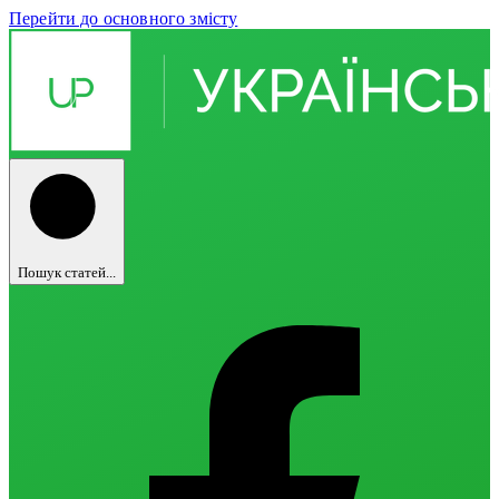
Перейти до основного змісту
Пошук статей...