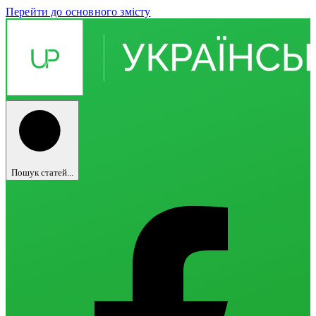
Перейти до основного змісту
Пошук статей...