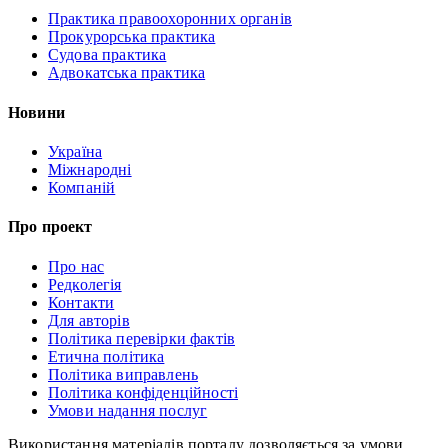
Практика правоохоронних органів
Прокурорська практика
Судова практика
Адвокатська практика
Новини
Україна
Міжнародні
Компаній
Про проект
Про нас
Редколегія
Контакти
Для авторів
Політика перевірки фактів
Етична політика
Політика виправлень
Політика конфіденційності
Умови надання послуг
Використання матеріалів порталу дозволяється за умови