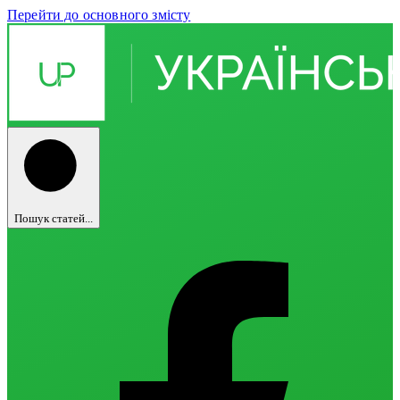
Перейти до основного змісту
Пошук статей...