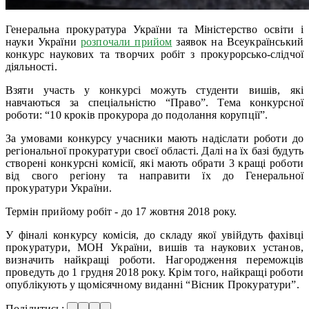
Генеральна прокуратура України та Міністерство освіти і
науки України
розпочали прийом
заявок на Всеукраїнський
конкурс наукових та творчих робіт з прокурорсько-слідчої
діяльності.
Взяти участь у конкурсі можуть студенти вишів, які
навчаються за спеціальністю “Право”. Тема конкурсної
роботи: “10 кроків прокурора до подолання корупції”.
За умовами конкурсу учасники мають надіслати роботи до
регіональної прокуратури своєї області. Далі на їх базі будуть
створені конкурсні комісії, які мають обрати 3 кращі роботи
від свого регіону та направити їх до Генеральної
прокуратури України.
Термін прийому робіт - до 17 жовтня 2018 року.
У фіналі конкурсу комісія, до складу якої увійдуть фахівці
прокуратури, МОН України, вишів та наукових установ,
визначить найкращі роботи. Нагородження переможців
проведуть до 1 грудня 2018 року. Крім того, найкращі роботи
опублікують у щомісячному виданні “Вісник Прокуратури”.
Поділитись: