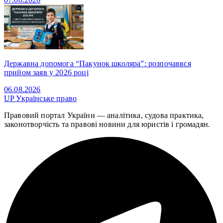
Державна допомога “Пакунок школяра”: розпочаввся
прийом заяв у 2026 році
06.08.2026
UP
Українське право
Правовий портал України — аналітика, судова практика,
законотворчість та правові новини для юристів і громадян.