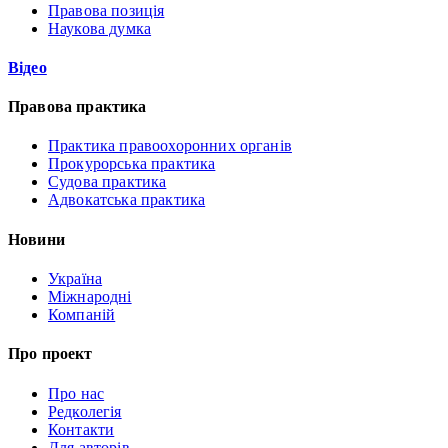
Правова позиція
Наукова думка
Відео
Правова практика
Практика правоохоронних органів
Прокурорська практика
Судова практика
Адвокатська практика
Новини
Україна
Міжнародні
Компаній
Про проект
Про нас
Редколегія
Контакти
Для авторів