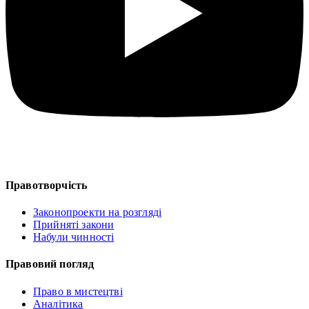
Правотворчість
Законопроекти на розгляді
Прийняті закони
Набули чинності
Правовий погляд
Право в мистецтві
Аналітика