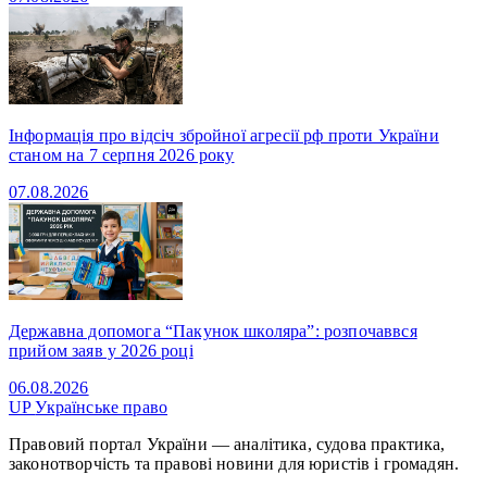
Інформація про відсіч збройної агресії рф проти України
станом на 7 серпня 2026 року
07.08.2026
Державна допомога “Пакунок школяра”: розпочаввся
прийом заяв у 2026 році
06.08.2026
UP
Українське право
Правовий портал України — аналітика, судова практика,
законотворчість та правові новини для юристів і громадян.