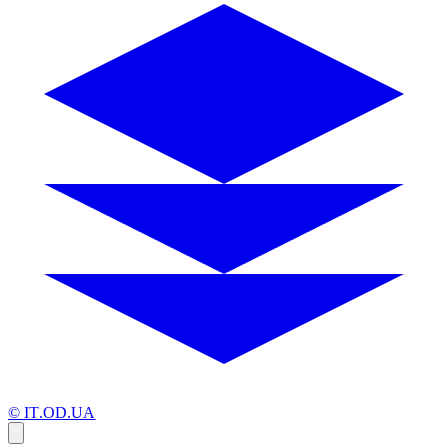
© IT.OD.UA