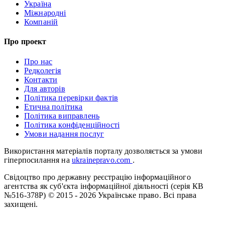
Україна
Міжнародні
Компаній
Про проект
Про нас
Редколегія
Контакти
Для авторів
Політика перевірки фактів
Етична політика
Політика виправлень
Політика конфіденційності
Умови надання послуг
Використання матеріалів порталу дозволяється за умови
гіперпосилання на
ukrainepravo.com
.
Свідоцтво про державну реєстрацію інформаційного
агентства як суб'єкта інформаційної діяльності (серія КВ
№516-378Р)
© 2015 - 2026 Українське право. Всі права
захищені.