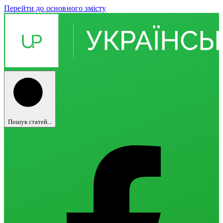
Перейти до основного змісту
Пошук статей...