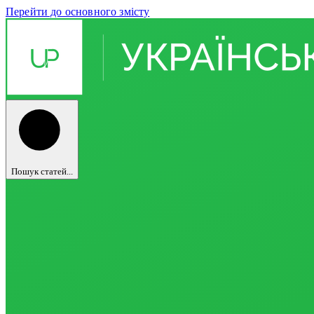
Перейти до основного змісту
Пошук статей...