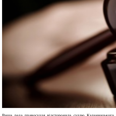
Вища рада правосуддя відсторонила суддю Каланчацького