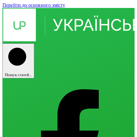
Перейти до основного змісту
Пошук статей...