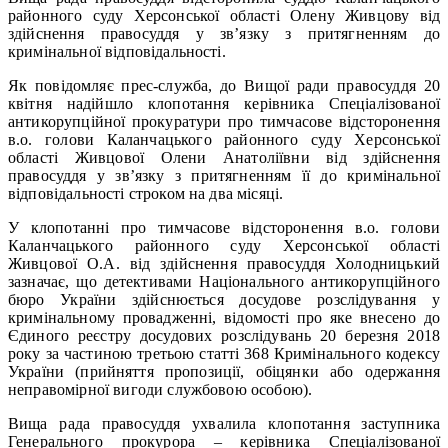
районного суду Херсонської області Олену Живцову від
здійснення правосуддя у зв’язку з притягненням до
кримінальної відповідальності.
Як повідомляє прес-служба, до Вищої ради правосуддя 20
квітня надійшло клопотання керівника Спеціалізованої
антикорупційної прокуратури про тимчасове відсторонення
в.о. голови Каланчацького районного суду Херсонської
області Живцової Олени Анатоліївни від здійснення
правосуддя у зв’язку з притягненням її до кримінальної
відповідальності строком на два місяці.
У клопотанні про тимчасове відсторонення в.о. голови
Каланчацького районного суду Херсонської області
Живцової О.А. від здійснення правосуддя Холодницький
зазначає, що детективами Національного антикорупційного
бюро України здійснюється досудове розслідування у
кримінальному провадженні, відомості про яке внесено до
Єдиного реєстру досудових розслідувань 20 березня 2018
року за частиною третьою статті 368 Кримінального кодексу
України (прийняття пропозиції, обіцянки або одержання
неправомірної вигоди службовою особою).
Вища рада правосуддя ухвалила клопотання заступника
Генерального прокурора – керівника Спеціалізованої