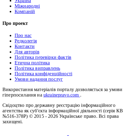
Україна
Міжнародні
Компаній
Про проект
Про нас
Редколегія
Контакти
Для авторів
Політика перевірки фактів
Етична політика
Політика виправлень
Політика конфіденційності
Умови надання послуг
Використання матеріалів порталу дозволяється за умови
гіперпосилання на
ukrainepravo.com
.
Свідоцтво про державну реєстрацію інформаційного
агентства як суб'єкта інформаційної діяльності (серія КВ
№516-378Р)
© 2015 - 2026 Українське право. Всі права
захищені.