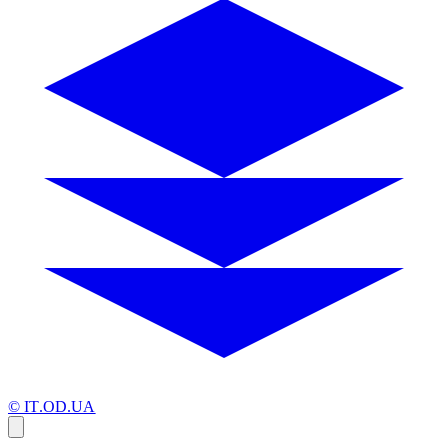
© IT.OD.UA