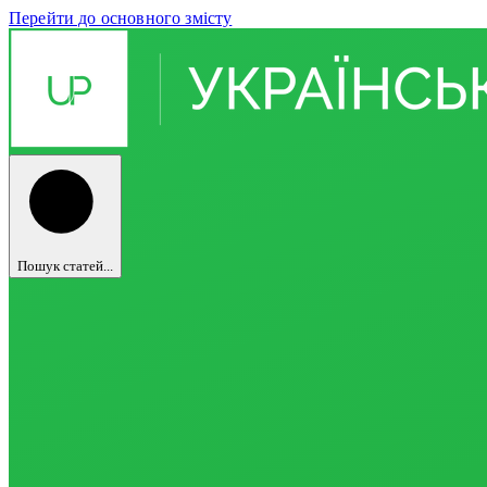
Перейти до основного змісту
Пошук статей...