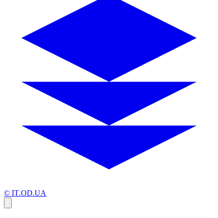
© IT.OD.UA