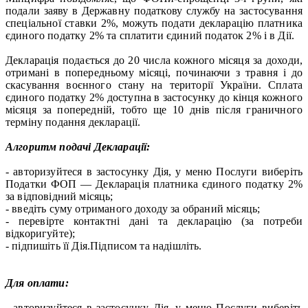
подали заяву в Державну податкову службу на застосування
спеціальної ставки 2%, можуть подати декларацію платника
єдиного податку 2% та сплатити єдиний податок 2% і в Дії.
Декларація подається до 20 числа кожного місяця за доходи,
отримані в попередньому місяці, починаючи з травня і до
скасування воєнного стану на території України. Сплата
єдиного податку 2% доступна в застосунку до кінця кожного
місяця за попередній, тобто ще 10 днів після граничного
терміну подання декларації.
Алгоритм подачі Декларації:
- авторизуйтеся в застосунку Дія, у меню Послуги виберіть
Податки ФОП — Декларація платника єдиного податку 2%
за відповідний місяць;
- введіть суму отриманого доходу за обраний місяць;
- перевірте контактні дані та декларацію (за потреби
відкоригуйте);
- підпишіть її Дія.Підписом та надішліть.
Для оплати:
- авторизуйтеся в застосунку Дія, у меню Послуги виберіть