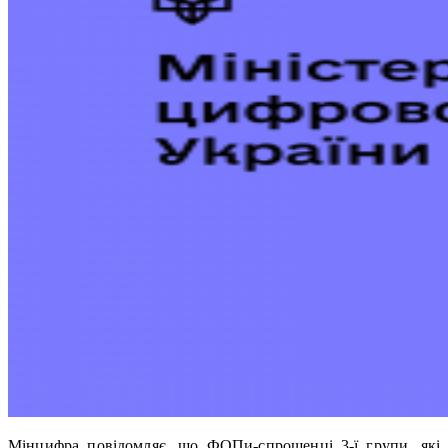
Мінцифра повідомляє, що ФОПи-спрощенці 3-ї групи, які