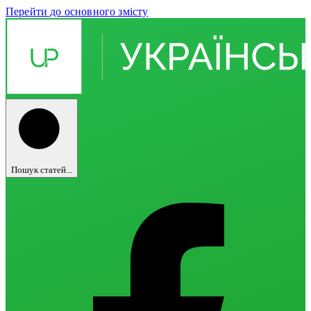
Перейти до основного змісту
Пошук статей...