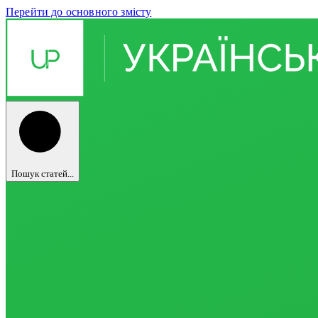
Перейти до основного змісту
Пошук статей...