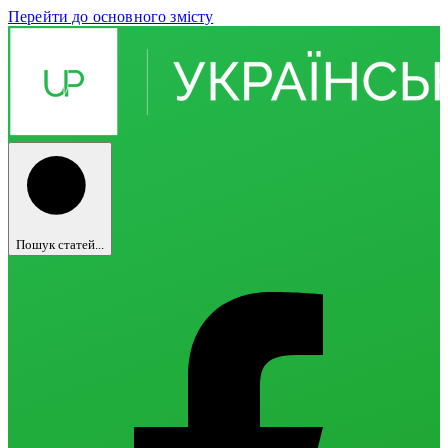
Перейти до основного змісту
Пошук статей...