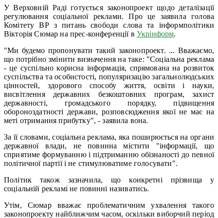
У Верховній Раді готується законопроект щодо деталізації
регулювання соціальної реклами. Про це заявила голова
Комітету ВР з питань свободи слова та інформполітики
Вікторія Сюмар на прес-конференції в
Укрінформ
.
"Ми будемо пропонувати такий законопроект. ... Вважаємо,
що потрібно змінити визначення на таке: "Соціальна реклама
- це суспільно корисна інформація, спрямована на розвиток
суспільства та особистості, популяризацію загальнолюдських
цінностей, здорового способу життя, освіти і науки,
висвітлення державних безкоштовних програм, захист
державності, громадського порядку, підвищення
обороноздатності держави, розповсюдження якої не має на
меті отримання прибутку", - заявила вона.
За її словами, соціальна реклама, яка поширюється на органи
державної влади, не повинна містити "інформації, що
сприятиме формуванню і підтриманню обізнаності до певної
політичної партії і не стимулюватиме голосувати".
Політик також зазначила, що конкретні прізвища у
соціальній рекламі не повинні називатись.
Утім, Сюмар вважає проблематичним ухвалення такого
законопроекту найближчим часом, оскільки виборчий період