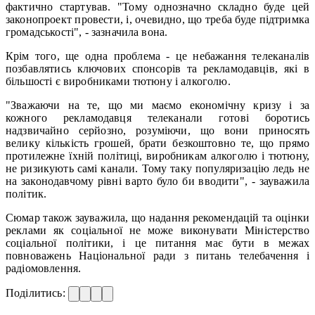
фактично стартував. "Тому однозначно складно буде цей
законопроект провести, і, очевидно, що треба буде підтримка
громадськості", - зазначила вона.
Крім того, ще одна проблема - це небажання телеканалів
позбавлятись ключових спонсорів та рекламодавців, які в
більшості є виробниками тютюну і алкоголю.
"Зважаючи на те, що ми маємо економічну кризу і за
кожного рекламодавця телеканали готові боротись
надзвичайно серйозно, розуміючи, що вони приносять
велику кількість грошей, брати безкоштовно те, що прямо
протилежне їхній політиці, виробникам алкоголю і тютюну,
не ризикують самі канали. Тому таку популяризацію ледь не
на законодавчому рівні варто було би вводити", - зауважила
політик.
Сюмар також зауважила, що надання рекомендацій та оцінки
реклами як соціальної не може виконувати Міністерство
соціальної політики, і це питання має бути в межах
повноважень Національної ради з питань телебачення і
радіомовлення.
Поділитись: