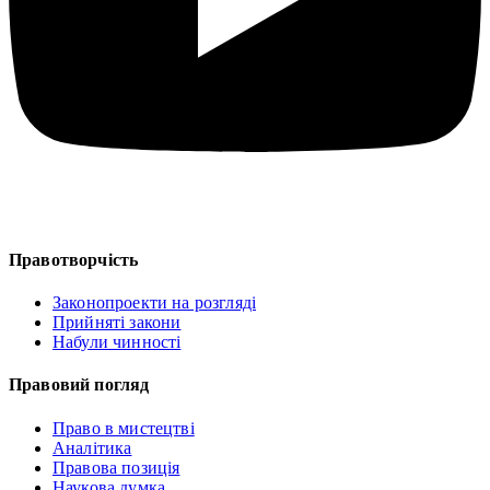
Правотворчість
Законопроекти на розгляді
Прийняті закони
Набули чинності
Правовий погляд
Право в мистецтві
Аналітика
Правова позиція
Наукова думка