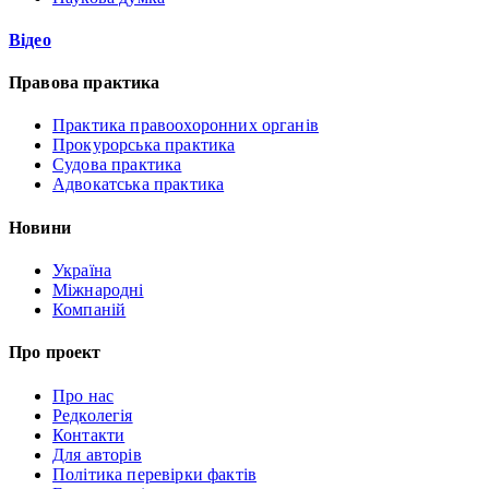
Відео
Правова практика
Практика правоохоронних органів
Прокурорська практика
Судова практика
Адвокатська практика
Новини
Україна
Міжнародні
Компаній
Про проект
Про нас
Редколегія
Контакти
Для авторів
Політика перевірки фактів