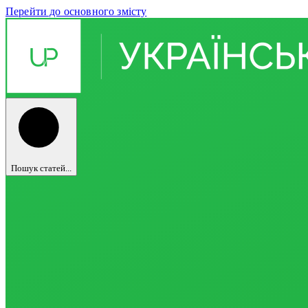
Перейти до основного змісту
Пошук статей...