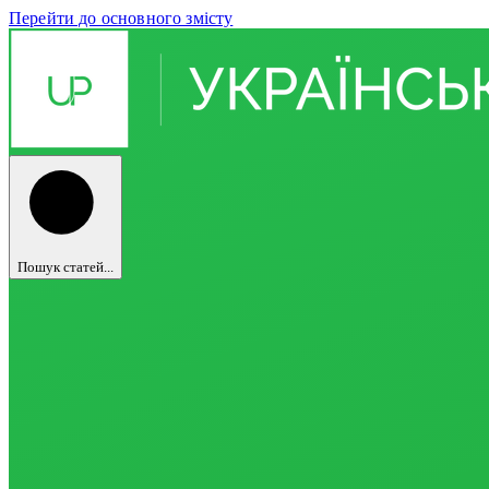
Перейти до основного змісту
Пошук статей...