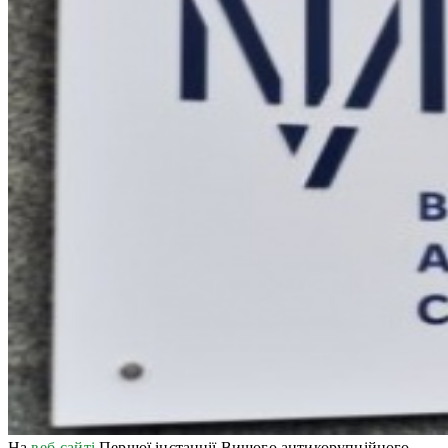
На
веб-сайті
Першої інстанції Вищого антикорупційного