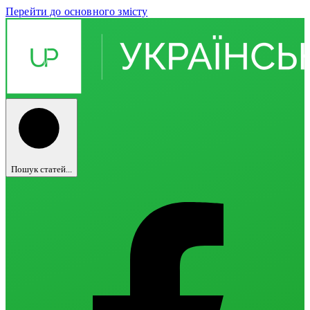
Перейти до основного змісту
Пошук статей...