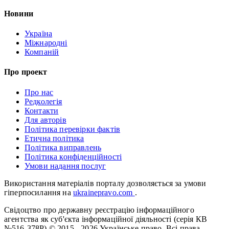
Новини
Україна
Міжнародні
Компаній
Про проект
Про нас
Редколегія
Контакти
Для авторів
Політика перевірки фактів
Етична політика
Політика виправлень
Політика конфіденційності
Умови надання послуг
Використання матеріалів порталу дозволяється за умови
гіперпосилання на
ukrainepravo.com
.
Свідоцтво про державну реєстрацію інформаційного
агентства як суб'єкта інформаційної діяльності (серія КВ
№516-378Р)
© 2015 - 2026 Українське право. Всі права