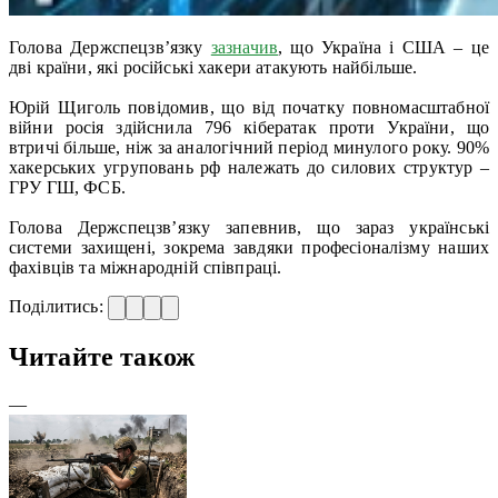
Голова Держспецзв’язку
зазначив
, що Україна і США – це
дві країни, які російські хакери атакують найбільше.
Юрій Щиголь повідомив, що від початку повномасштабної
війни росія здійснила 796 кібератак проти України, що
втричі більше, ніж за аналогічний період минулого року. 90%
хакерських угруповань рф належать до силових структур –
ГРУ ГШ, ФСБ.
Голова Держспецзв’язку запевнив, що зараз українські
системи захищені, зокрема завдяки професіоналізму наших
фахівців та міжнародній співпраці.
Поділитись:
Читайте також
—