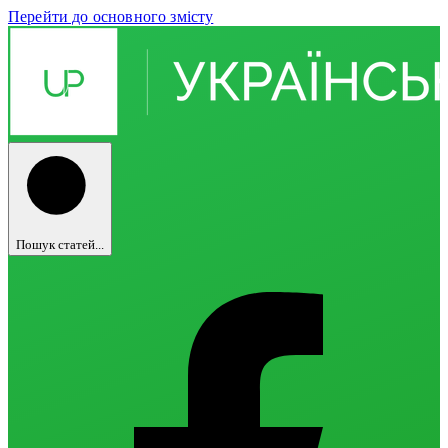
Перейти до основного змісту
Пошук статей...