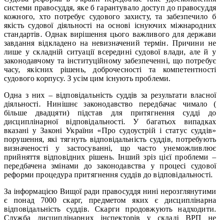
системи правосуддя, яке б гарантувало доступ до правосуддя
кожного, хто потребує судового захисту, та забезпечило б
якість судової діяльності на основі існуючих міжнародних
стандартів. Однак вирішення цього важливого для держави
завдання відкладено на невизначений термін. Причини не
лише у складній ситуації всередині судової влади, але й у
законодавчому та інституційному забезпеченні, що потребує
часу, якісних рішень, доброчесності та компетентності
судового корпусу. З усім цим існують проблеми.
Одна з них – відповідальність суддів за результати власної
діяльності. Нинішнє законодавство передбачає чимало (
більше двадцяти) підстав для притягнення судді до
дисциплінарної відповідальності. У багатьох випадках
вказані у Законі України «Про судоустрій і статус суддів»
порушення, які тягнуть відповідальність суддів, потребують
визначеності у застосуванні, що часто унеможливлює
прийняття відповідних рішень. Інший зріз цієї проблеми –
передбачена змінами до законодавства у процесі судової
реформи процедура притягнення суддів до відповідальності.
За інформацією Вищої ради правосуддя нині нерозглянутими
є понад 7000 скарг, предметом яких є дисциплінарна
відповідальність суддів. Скарги продовжують надходити.
Служба дисциплінарних інспекторів у складі ВРП не