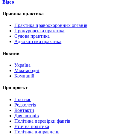
Відео
Правова практика
Практика правоохоронних органів
Прокурорська практика
Судова практика
Адвокатська практика
Новини
Україна
Міжнародні
Компаній
Про проект
Про нас
Редколегія
Контакти
Для авторів
Політика перевірки фактів
Етична політика
Політика виправлень