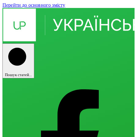
Перейти до основного змісту
Пошук статей...