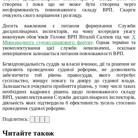
створена і поки що не може бути створена через
несформованість повноважного складу ВРП. Скарги
очікують свого вирішення і розгляду.
Досить важливим є питання формування Служби
дисциплінарних інспекторів, на чому зосередив увагу
виконувач обов’язків Голови ВРП Віталій Саліхов під час
X
Міжнародного судово-правового форуму
. Однак терміни та
укомплектування цієї служби невизначені, оскільки
невирішеним залишається питання повноважності ВРП.
Безвідповідальність суддів за власні вчинки, дії та рішення не
сприяють проведенню судової реформи, не дозволяють
забезпечити той рівень правосуддя, якого потребує
суспільство, знищує повагу та довіру до судової влади.
Залишається очікувати прийняття рішень, у тому числі таких
необхідних кадрових рішень щодо повноважного складу
ВРП, укомплектування Служби дисциплінарних інспекторів,
діяльність яких підтвердила б ефективність зусиль стосовно
проведення судової реформи.
Поділитись:
Читайте також