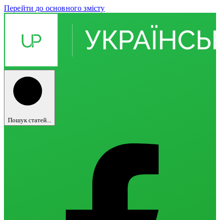
Перейти до основного змісту
Пошук статей...