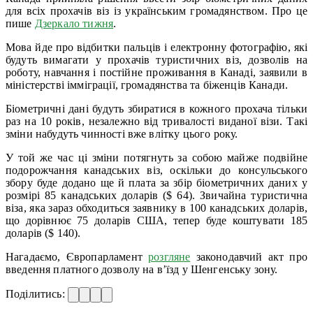
для всіх прохачів віз із українським громадянством. Про це
пише
Дзеркало тижня
.
Мова йде про відбитки пальців і електронну фотографію, які
будуть вимагати у прохачів туристичних віз, дозволів на
роботу, навчання і постійне проживання в Канаді, заявили в
міністерстві імміграції, громадянства та біженців Канади.
Біометричні дані будуть збиратися в кожного прохача тільки
раз на 10 років, незалежно від тривалості виданої візи. Такі
зміни набудуть чинності вже влітку цього року.
У той же час ці зміни потягнуть за собою майже подвійне
подорожчання канадських віз, оскільки до консульського
збору буде додано ще й плата за збір біометричних даних у
розмірі 85 канадських доларів ($ 64). Звичайна туристична
віза, яка зараз обходиться заявнику в 100 канадських доларів,
що дорівнює 75 доларів США, тепер буде коштувати 185
доларів ($ 140).
Нагадаємо, Європарламент
розгляне
законодавчий акт про
введення платного дозволу на в’їзд у Шенгенську зону.
Поділитись: