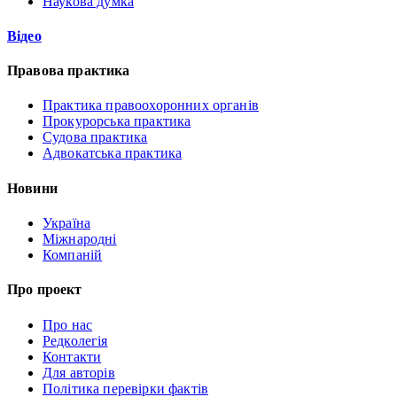
Наукова думка
Відео
Правова практика
Практика правоохоронних органів
Прокурорська практика
Судова практика
Адвокатська практика
Новини
Україна
Міжнародні
Компаній
Про проект
Про нас
Редколегія
Контакти
Для авторів
Політика перевірки фактів