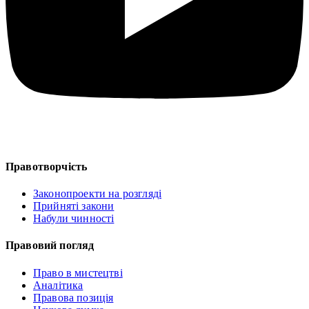
Правотворчість
Законопроекти на розгляді
Прийняті закони
Набули чинності
Правовий погляд
Право в мистецтві
Аналітика
Правова позиція