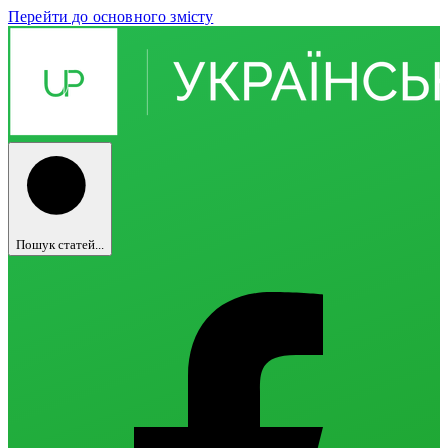
Перейти до основного змісту
Пошук статей...