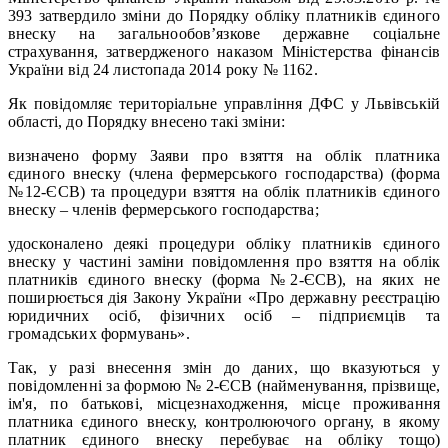
393 затвердило зміни до Порядку обліку платників єдиного
внеску на загальнообов’язкове державне соціальне
страхування, затвердженого наказом Міністерства фінансів
України від 24 листопада 2014 року № 1162.
Як повідомляє територіальне управління ДФС у Львівській
області, до Порядку внесено такі зміни:
визначено форму Заяви про взяття на облік платника
єдиного внеску (члена фермерського господарства) (форма
№12-ЄСВ) та процедури взяття на облік платників єдиного
внеску – членів фермерського господарства;
удосконалено деякі процедури обліку платників єдиного
внеску у частині заміни повідомлення про взяття на облік
платників єдиного внеску (форма №2-ЄСВ), на яких не
поширюється дія Закону України «Про державну реєстрацію
юридичних осіб, фізичних осіб – підприємців та
громадських формувань».
Так, у разі внесення змін до даних, що вказуються у
повідомленні за формою № 2-ЄСВ (найменування, прізвище,
ім'я, по батькові, місцезнаходження, місце проживання
платника єдиного внеску, контролюючого органу, в якому
платник єдиного внеску перебуває на обліку тощо)