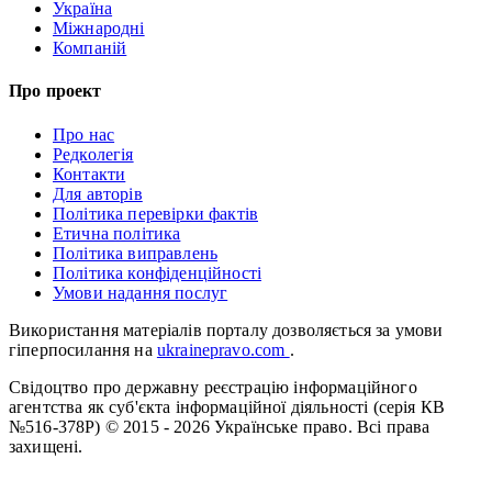
Україна
Міжнародні
Компаній
Про проект
Про нас
Редколегія
Контакти
Для авторів
Політика перевірки фактів
Етична політика
Політика виправлень
Політика конфіденційності
Умови надання послуг
Використання матеріалів порталу дозволяється за умови
гіперпосилання на
ukrainepravo.com
.
Свідоцтво про державну реєстрацію інформаційного
агентства як суб'єкта інформаційної діяльності (серія КВ
№516-378Р)
© 2015 - 2026 Українське право. Всі права
захищені.