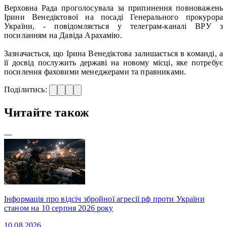
Верховна Рада проголосувала за припинення повноважень
Ірини Венедіктової на посаді Генерального прокурора
України, - повідомляється у телеграм-каналі ВРУ з
посиланням на Давіда Арахамію.
Зазначається, що Ірина Венедіктова залишається в команді, а
її досвід послужить державі на новому місці, яке потребує
посилення фаховими менеджерами та правниками.
Поділитись:
Читайте також
—
Інформація про відсіч збройної агресії рф проти України
станом на 10 серпня 2026 року
10.08.2026