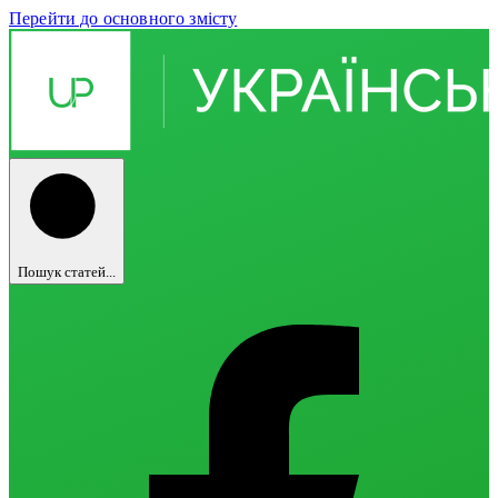
Перейти до основного змісту
Пошук статей...