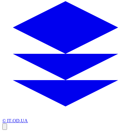
© IT.OD.UA