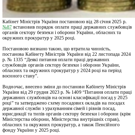
Кабінет Міністрів України постановою від 28 січня 2025 р.
№
87
встановив порядок оплати праці державних службовців
органів сектору безпеки і оборони України, обласних та
окружних прокуратур у 2025 році.
Постановою визнано такою, що втратила чинність,
постанова Кабінету Міністрів України від 22 листопада 2024
р. № 1335 “Деякі питання оплати праці державних
службовців органів сектору безпеки і оборони України,
обласних та окружних прокуратур у 2024 році на період
воєнного стану”.
Водночас, внесено зміни до постанови Кабінету Міністрів
України від 29 грудня 2023 р. № 1409 “Питання оплати праці
державних службовців на основі класифікації посад у 2025
році” та затверджено схему посадових окладів на посадах
державної служби з урахуванням сімей і рівнів посад,
юрисдикції та типів органів сектору безпеки і оборони (крім
Міністерства оборони, Міністерства внутрішніх справ),
обласних та окружних прокуратур, а також Пенсійного
фонду України у 2025 році.