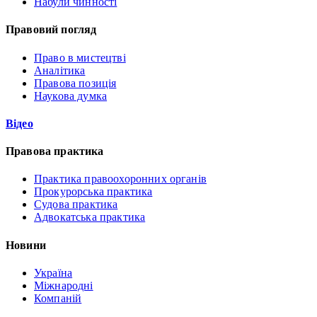
Набули чинності
Правовий погляд
Право в мистецтві
Аналітика
Правова позиція
Наукова думка
Відео
Правова практика
Практика правоохоронних органів
Прокурорська практика
Судова практика
Адвокатська практика
Новини
Україна
Міжнародні
Компаній