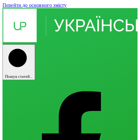
Перейти до основного змісту
Пошук статей...