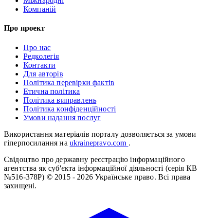
Міжнародні
Компаній
Про проект
Про нас
Редколегія
Контакти
Для авторів
Політика перевірки фактів
Етична політика
Політика виправлень
Політика конфіденційності
Умови надання послуг
Використання матеріалів порталу дозволяється за умови
гіперпосилання на
ukrainepravo.com
.
Свідоцтво про державну реєстрацію інформаційного
агентства як суб'єкта інформаційної діяльності (серія КВ
№516-378Р)
© 2015 - 2026 Українське право. Всі права
захищені.