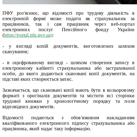
ПФУ роз'яснює, що відомості про трудову діяльність в
електронній формі може подати як страхувальник за
працівників, так і сам працівник через веб-портал
електронних послуг Пенсійного фонду України
(
https://portal.pfu.gov.ua)
:
- у вигляді копій документів, виготовлених шляхом
сканування;
- в оцифрованому вигляді - шляхом створення запису в
електронному кабінеті страхувальника або застрахованої
особи, до якого додаються скановані копії документів, на
підставі яких створюється запис.
Зазначається, що скановані копії мають бути в кольоровому
форматі з оригіналів документів та містити всі сторінки
трудової книжки у хронологічному порядку та поля
відповідних документів.
Відомості подаються з обов'язковим накладанням
кваліфікованого електронного підпису страхувальника або
працівника, який надає таку інформацію.