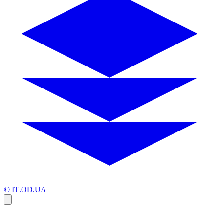
© IT.OD.UA