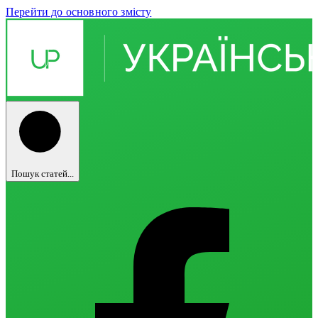
Перейти до основного змісту
Пошук статей...