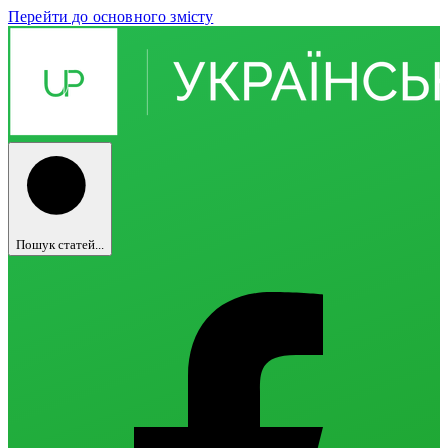
Перейти до основного змісту
Пошук статей...