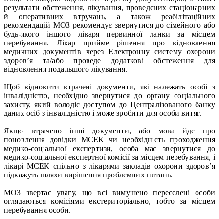
результати обстеження, лікування, проведених стаціонарних
й оперативних втручань, а також реабілітаційних
рекомендацій МОЗ рекомендує звернутися до сімейного або
будь-якого іншого лікаря первинної ланки за місцем
перебування. Лікар прийме рішення про відновлення
медичних документів через Електронну систему охорони
здоров’я та/або проведе додаткові обстеження для
відновлення подальшого лікування.
Щоб відновити втрачені документи, які належать особі з
інвалідністю, необхідно звернутися до органу соціального
захисту, який володіє доступом до Централізованого банку
даних осіб з інвалідністю і може зробити для особи витяг.
Якщо втрачено інші документи, або мова йде про
поновлення довідки МСЕК чи необхідність проходження
медико-соціальної експертизи, особа має звернутися до
медико-соціальної експертної комісії за місцем перебування, і
лікарі МСЕК спільно з лікарями закладів охорони здоров’я
підкажуть шляхи вирішення проблемних питань.
МОЗ звертає увагу, що всі вимушено переселені особи
оглядаються комісіями екстериторіально, тобто за місцем
перебування особи.