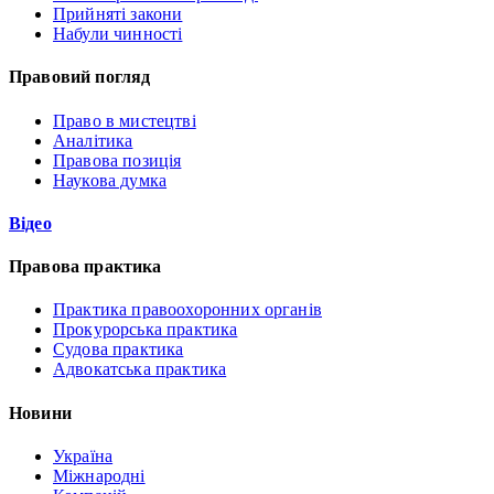
Прийняті закони
Набули чинності
Правовий погляд
Право в мистецтві
Аналітика
Правова позиція
Наукова думка
Відео
Правова практика
Практика правоохоронних органів
Прокурорська практика
Судова практика
Адвокатська практика
Новини
Україна
Міжнародні