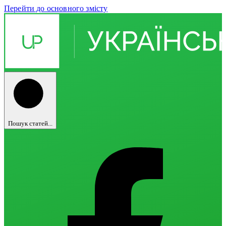
Перейти до основного змісту
Пошук статей...