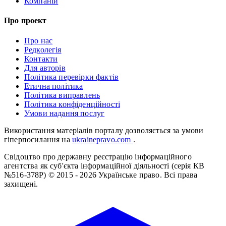
Компаній
Про проект
Про нас
Редколегія
Контакти
Для авторів
Політика перевірки фактів
Етична політика
Політика виправлень
Політика конфіденційності
Умови надання послуг
Використання матеріалів порталу дозволяється за умови
гіперпосилання на
ukrainepravo.com
.
Свідоцтво про державну реєстрацію інформаційного
агентства як суб'єкта інформаційної діяльності (серія КВ
№516-378Р)
© 2015 - 2026 Українське право. Всі права
захищені.