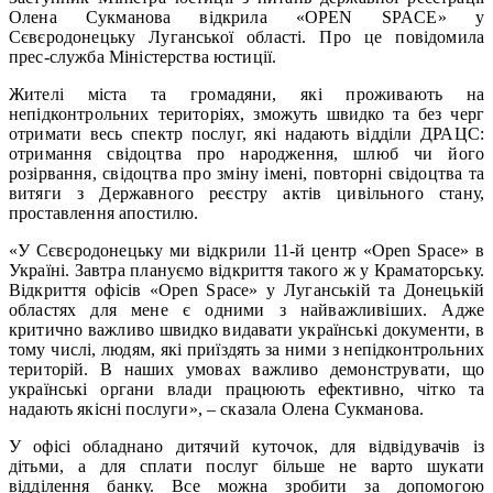
Олена Сукманова відкрила «OPEN SPACE» у
Сєвєродонецьку Луганської області. Про це повідомила
прес-служба Міністерства юстиції.
Жителі міста та громадяни, які проживають на
непідконтрольних територіях, зможуть швидко та без черг
отримати весь спектр послуг, які надають відділи ДРАЦС:
отримання свідоцтва про народження, шлюб чи його
розірвання, свідоцтва про зміну імені, повторні свідоцтва та
витяги з Державного реєстру актів цивільного стану,
проставлення апостилю.
«У Сєвєродонецьку ми відкрили 11-й центр «Open Space» в
Україні. Завтра плануємо відкриття такого ж у Краматорську.
Відкриття офісів «Open Space» у Луганській та Донецькій
областях для мене є одними з найважливіших. Адже
критично важливо швидко видавати українські документи, в
тому числі, людям, які приїздять за ними з непідконтрольних
територій. В наших умовах важливо демонструвати, що
українські органи влади працюють ефективно, чітко та
надають якісні послуги», – сказала Олена Сукманова.
У офісі обладнано дитячий куточок, для відвідувачів із
дітьми, а для сплати послуг більше не варто шукати
відділення банку. Все можна зробити за допомогою