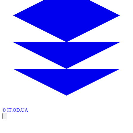
© IT.OD.UA