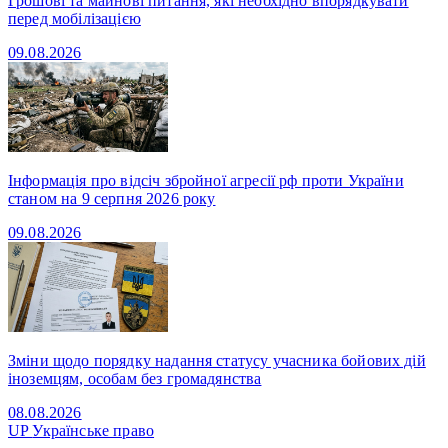
Грошові та майнові питання, які необхідно впорядкувати
перед мобілізацією
09.08.2026
Інформація про відсіч збройної агресії рф проти України
станом на 9 серпня 2026 року
09.08.2026
Зміни щодо порядку надання статусу учасника бойових дій
іноземцям, особам без громадянства
08.08.2026
UP
Українське право