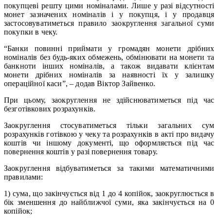
покупцеві решту цими номіналами. Лише у разі відсутності
монет зазначених номіналів і у покупця, і у продавця
застосовуватиметься правило заокруглення загальної суми
покупки в чеку.
“Банки повинні приймати у громадян монети дрібних
номіналів без будь-яких обмежень, обмінювати на монети та
банкноти інших номіналів, а також видавати клієнтам
монети дрібних номіналів за наявності їх у залишку
операційної касиˮ, – додав Віктор Зайвенко.
При цьому, заокруглення не здійснюватиметься під час
безготівкових розрахунків.
Заокруглення стосуватиметься тільки загальних сум
розрахунків готівкою у чеку та розрахунків в акті про видачу
коштів чи іншому документі, що оформляється під час
повернення коштів у разі повернення товару.
Заокруглення відбуватиметься за такими математичними
правилами:
1) сума, що закінчується від 1 до 4 копійок, заокруглюється в
бік зменшення до найближчої суми, яка закінчується на 0
копійок;