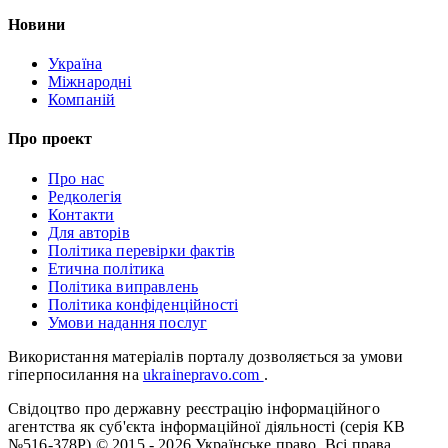
Новини
Україна
Міжнародні
Компаній
Про проект
Про нас
Редколегія
Контакти
Для авторів
Політика перевірки фактів
Етична політика
Політика виправлень
Політика конфіденційності
Умови надання послуг
Використання матеріалів порталу дозволяється за умови
гіперпосилання на
ukrainepravo.com
.
Свідоцтво про державну реєстрацію інформаційного
агентства як суб'єкта інформаційної діяльності (серія КВ
№516-378Р)
© 2015 - 2026 Українське право. Всі права