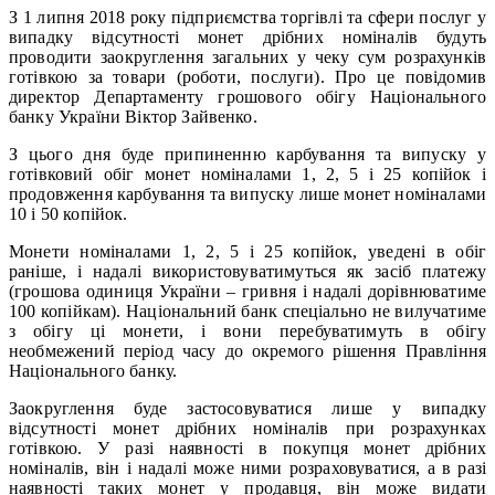
З 1 липня 2018 року підприємства торгівлі та сфери послуг у
випадку відсутності монет дрібних номіналів будуть
проводити заокруглення загальних у чеку сум розрахунків
готівкою за товари (роботи, послуги). Про це повідомив
директор Департаменту грошового обігу Національного
банку України Віктор Зайвенко.
З цього дня буде припиненню карбування та випуску у
готівковий обіг монет номіналами 1, 2, 5 і 25 копійок і
продовження карбування та випуску лише монет номіналами
10 і 50 копійок.
Монети номіналами 1, 2, 5 і 25 копійок, уведені в обіг
раніше, і надалі використовуватимуться як засіб платежу
(грошова одиниця України – гривня і надалі дорівнюватиме
100 копійкам). Національний банк спеціально не вилучатиме
з обігу ці монети, і вони перебуватимуть в обігу
необмежений період часу до окремого рішення Правління
Національного банку.
Заокруглення буде застосовуватися лише у випадку
відсутності монет дрібних номіналів при розрахунках
готівкою. У разі наявності в покупця монет дрібних
номіналів, він і надалі може ними розраховуватися, а в разі
наявності таких монет у продавця, він може видати