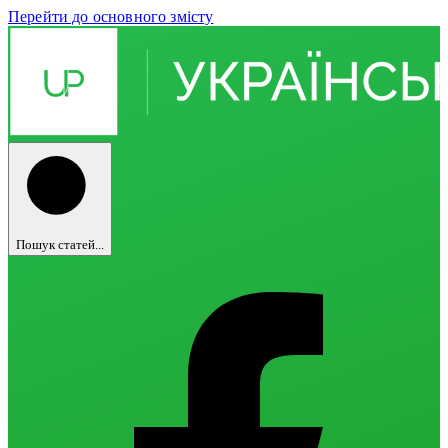
Перейти до основного змісту
Пошук статей...