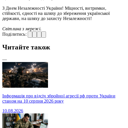
З Днем Незалежності України! Міцності, витримки,
стійкості, єдності на шляху до збереження української
держави, на шляху до захисту Незалежності!
Світлина з мережі.
Поділитись:
Читайте також
—
Інформація про відсіч збройної агресії рф проти України
станом на 10 серпня 2026 року
10.08.2026