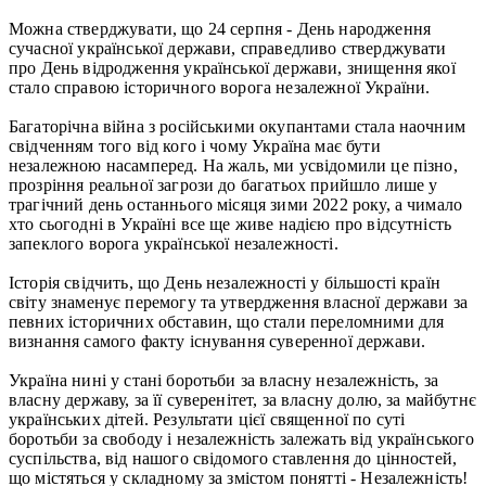
Можна стверджувати, що 24 серпня - День народження
сучасної української держави, справедливо стверджувати
про День відродження української держави, знищення якої
стало справою історичного ворога незалежної України.
Багаторічна війна з російськими окупантами стала наочним
свідченням того від кого і чому Україна має бути
незалежною насамперед. На жаль, ми усвідомили це пізно,
прозріння реальної загрози до багатьох прийшло лише у
трагічний день останнього місяця зими 2022 року, а чимало
хто сьогодні в Україні все ще живе надією про відсутність
запеклого ворога української незалежності.
Історія свідчить, що День незалежності у більшості країн
світу знаменує перемогу та утвердження власної держави за
певних історичних обставин, що стали переломними для
визнання самого факту існування суверенної держави.
Україна нині у стані боротьби за власну незалежність, за
власну державу, за її суверенітет, за власну долю, за майбутнє
українських дітей. Результати цієї священної по суті
боротьби за свободу і незалежність залежать від українського
суспільства, від нашого свідомого ставлення до цінностей,
що містяться у складному за змістом понятті - Незалежність!