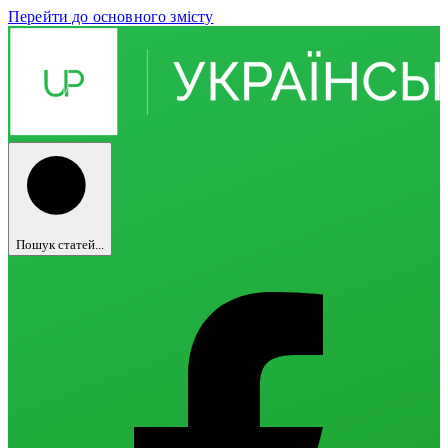
Перейти до основного змісту
Пошук статей...