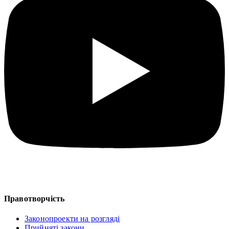
Правотворчість
Законопроекти на розгляді
Прийняті закони