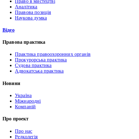
Право в мистецтві
Аналітика
Правова позиція
Наукова думка
Відео
Правова практика
Практика правоохоронних органів
Прокурорська практика
Судова практика
Адвокатська практика
Новини
Україна
Міжнародні
Компаній
Про проект
Про нас
Редколегія