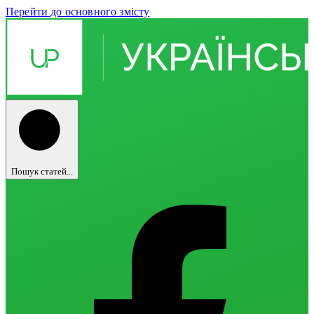
Перейти до основного змісту
Пошук статей...