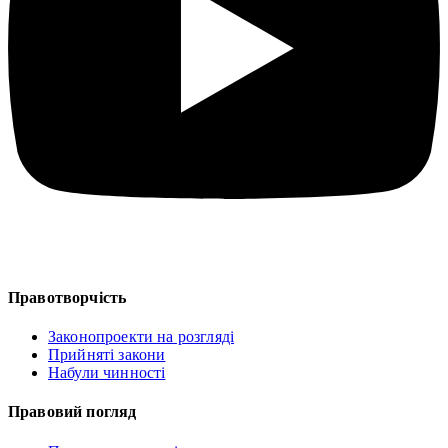
Правотворчість
Законопроекти на розгляді
Прийняті закони
Набули чинності
Правовий погляд