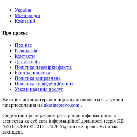
Україна
Міжнародні
Компаній
Про проект
Про нас
Редколегія
Контакти
Для авторів
Політика перевірки фактів
Етична політика
Політика виправлень
Політика конфіденційності
Умови надання послуг
Використання матеріалів порталу дозволяється за умови
гіперпосилання на
ukrainepravo.com
.
Свідоцтво про державну реєстрацію інформаційного
агентства як суб'єкта інформаційної діяльності (серія КВ
№516-378Р)
© 2015 - 2026 Українське право. Всі права
захищені.