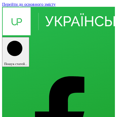
Перейти до основного змісту
Пошук статей...