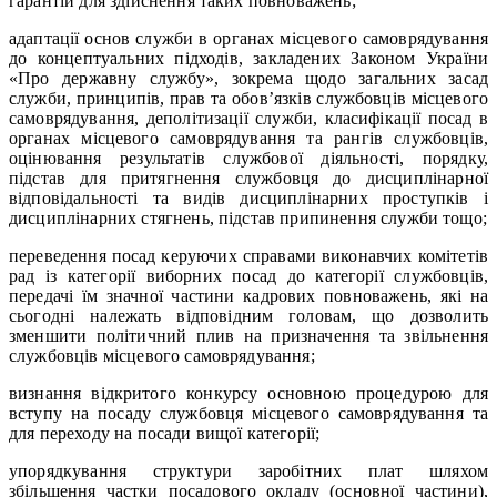
гарантій для здійснення таких повноважень;
адаптації основ служби в органах місцевого самоврядування
до концептуальних підходів, закладених Законом України
«Про державну службу», зокрема щодо загальних засад
служби, принципів, прав та обов’язків службовців місцевого
самоврядування, деполітизації служби, класифікації посад в
органах місцевого самоврядування та рангів службовців,
оцінювання результатів службової діяльності, порядку,
підстав для притягнення службовця до дисциплінарної
відповідальності та видів дисциплінарних проступків і
дисциплінарних стягнень, підстав припинення служби тощо;
переведення посад керуючих справами виконавчих комітетів
рад із категорії виборних посад до категорії службовців,
передачі їм значної частини кадрових повноважень, які на
сьогодні належать відповідним головам, що дозволить
зменшити політичний плив на призначення та звільнення
службовців місцевого самоврядування;
визнання відкритого конкурсу основною процедурою для
вступу на посаду службовця місцевого самоврядування та
для переходу на посади вищої категорії;
упорядкування структури заробітних плат шляхом
збільшення частки посадового окладу (основної частини),