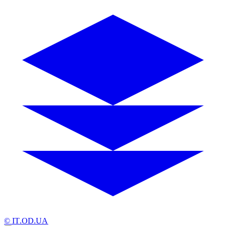
© IT.OD.UA