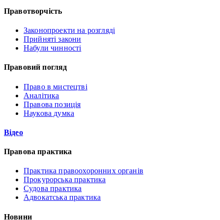
Правотворчість
Законопроекти на розгляді
Прийняті закони
Набули чинності
Правовий погляд
Право в мистецтві
Аналітика
Правова позиція
Наукова думка
Відео
Правова практика
Практика правоохоронних органів
Прокурорська практика
Судова практика
Адвокатська практика
Новини