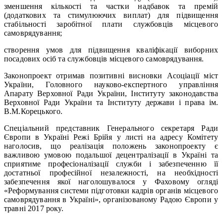
зменшення кількості та частки надбавок та премій
(додаткових та стимулюючих виплат) для підвищення
стабільності заробітної плати службовців місцевого
самоврядування;
створення умов для підвищення кваліфікації виборних
посадових осіб та службовців місцевого самоврядування.
Законопроект отримав позитивні висновки Асоціації міст
України, Головного науково-експертного управління
Апарату Верховної Ради України, Інституту законодавства
Верховної Ради України та Інституту держави і права ім.
В.М.Корецького.
Спеціальний представник Генерального секретаря Ради
Європи в Україні Режі Брійя у листі на адресу Комітету
наголосив, що реалізація положень законопроекту є
важливою умовою подальшої децентралізації в Україні та
сприятиме професіоналізації служби і забезпеченню її
достатньої професійної незалежності, на необхідності
забезпечення якої наголошувалося у Фаховому огляді
«Реформування системи підготовки кадрів органів місцевого
самоврядування в Україні», організованому Радою Європи у
травні 2017 року.