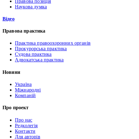
Правова позиція
Наукова думка
Відео
Правова практика
Практика правоохоронних органів
Прокурорська практика
Судова практика
Адвокатська практика
Новини
Україна
Міжнародні
Компаній
Про проект
Про нас
Редколегія
Контакти
Для авторів