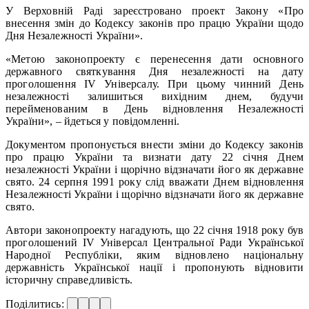
У Верховній Раді зареєстровано проект Закону «Про
внесення змін до Кодексу законів про працю України щодо
Дня Незалежності України».
«Метою законопроекту є перенесення дати основного
державного святкування Дня незалежності на дату
проголошення IV Універсалу. При цьому чинний День
незалежності залишиться вихідним днем, будучи
перейменованим в День відновлення Незалежності
України», – йдеться у повідомленні.
Документом пропонується внести зміни до Кодексу законів
про працю України та визнати дату 22 січня Днем
незалежності України і щорічно відзначати його як державне
свято. 24 серпня 1991 року слід вважати Днем відновлення
Незалежності України і щорічно відзначати його як державне
свято.
Автори законопроекту нагадують, що 22 січня 1918 року був
проголошений IV Універсал Центральної Ради Української
Народної Республіки, яким відновлено національну
державність Української нації і пропонують відновити
історичну справедливість.
Поділитись: