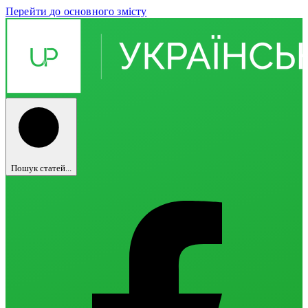
Перейти до основного змісту
Пошук статей...