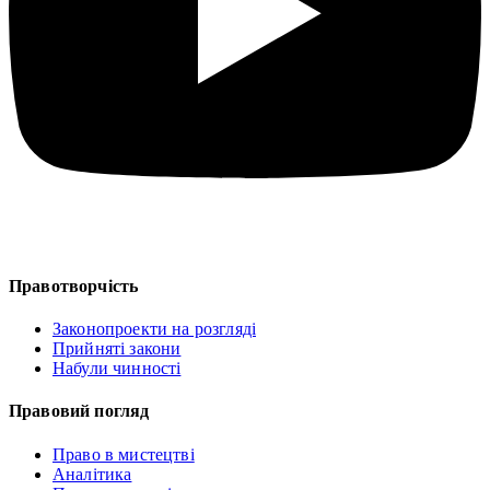
Правотворчість
Законопроекти на розгляді
Прийняті закони
Набули чинності
Правовий погляд
Право в мистецтві
Аналітика