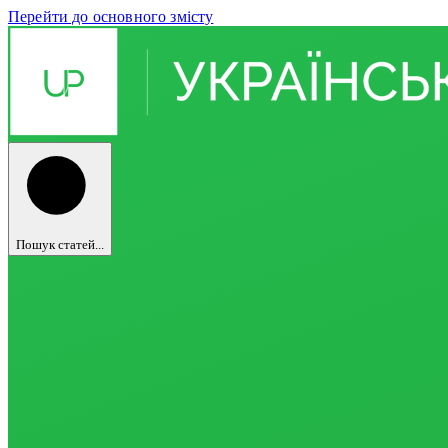
Перейти до основного змісту
Пошук статей...