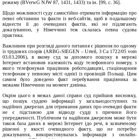
режиму (BVerwG NJW 87, 1431, 1433) та ін. [99, c. 36].
Щодо можливості суду самостійно отримати інформацію про
певні обставини та факти із веб-сайтів, щоб в подальшому
віднести її до очевидних фактів, які не підлягають
доказуванню, у Німеччині теж склалась певна судова
практика.
Важливим при розгляді даного питання є рішення по одному
із трудових спорів (ARBG-SIEGEN – Urteil, 3 Ca 1722/05 vom
03.03.2006), в якому суд за допомого пошуку в мережі
Інтернет встановив належність коду телефонного номеру, з
якого телефонував працівник роботодавцеві, стаціонарним
телефонам у певному місті однієї із провінцій Польщі. Цим
самим було доведено факт перебування працівника за
межами Німеччини на момент дзвінка.
Окрім цього в межах даної справи суд прийшов висновку,
що пошук суддею інформації у загальнодоступних та
надійних джерелах для отримання даних про очевидні факти
не є підставою для відводу судді з причини його
упередженості. Публічним та надійним джерелом може бути
також база даних в мережі Інтернет (до речі, в зазначеному
рішенні у якості очевидного факту, що не потребує
доказування, використовувалась інформація з онлайн-