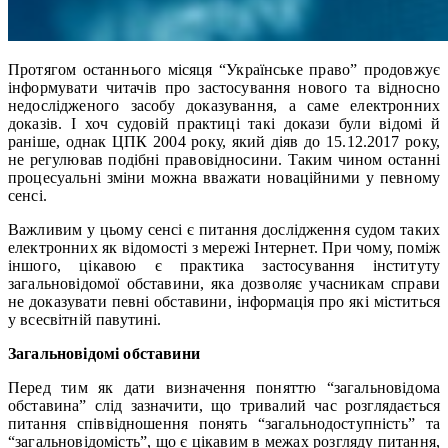
Протягом останнього місяця “Українське право” продовжує
інформувати читачів про застосування нового та відносно
недослідженого засобу доказування, а саме електронних
доказів. І хоч судовій практиці такі докази були відомі й
раніше, однак ЦПК 2004 року, який діяв до 15.12.2017 року,
не регулював подібні правовідносини. Таким чином останні
процесуальні зміни можна вважати новаційними у певному
сенсі.
Важливим у цьому сенсі є питання дослідження судом таких
електронних як відомості з мережі Інтернет. При чому, поміж
іншого, цікавою є практика застосування інституту
загальновідомої обставини, яка дозволяє учасникам справи
не доказувати певні обставини, інформація про які міститься
у всесвітній павутині.
Загальновідомі обставини
Перед тим як дати визначення поняттю “загальновідома
обставина” слід зазначити, що тривалий час розглядається
питання співвідношення понять “загальнодоступність” та
“загальновідомість”, що є цікавим в межах розгляду питання,