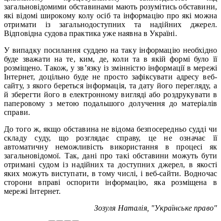
загальновідомими обставинами мають розумітись обставини,
які відомі широкому колу осіб та інформацію про які можна
отримати із загальнодоступних та надійних джерел.
Відповідна судова практика уже наявна в Україні.
У випадку посилання суддею на таку інформацію необхідно
буде зважати на те, ким, де, коли та в якій формі було її
розміщено. Також, у зв’язку із змінністю інформації в мережі
Інтернет, доцільно буде не просто зафіксувати адресу веб-
сайту, з якого береться інформація, та дату його перегляду, а
й зберегти його в електронному вигляді або роздрукувати в
паперовому з метою подальшого долучення до матеріалів
справи.
До того ж, якщо обставина не відома безпосередньо судді чи
складу суду, що розглядає справу, це не означає її
автоматичну неможливість використання в процесі як
загальновідомої. Так, дані про такі обставини можуть бути
отримані судом із надійних та доступних джерел, в якості
яких можуть виступати, в тому числі, і веб-сайти. Водночас
сторони вправі оспорити інформацію, яка розміщена в
мережі Інтернет.
Зозуля Наталія, "Українське право"