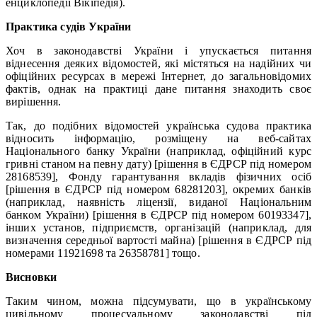
енциклопедії Вікіпедія).
Практика судів України
Хоч в законодавстві України і упускається питання
віднесення деяких відомостей, які містяться на надійних чи
офіційних ресурсах в мережі Інтернет, до загальновідомих
фактів, однак на практиці дане питання знаходить своє
вирішення.
Так, до подібних відомостей українська судова практика
відносить інформацію, розміщену на веб-сайтах
Національного банку України (наприклад, офіційний курс
гривні станом на певну дату) [рішення в ЄДРСР під номером
28168539], Фонду гарантування вкладів фізичних осіб
[рішення в ЄДРСР під номером 68281203], окремих банків
(наприклад, наявність ліцензії, виданої Національним
банком України) [рішення в ЄДРСР під номером 60193347],
інших установ, підприємств, організацій (наприклад, для
визначення середньої вартості майна) [рішення в ЄДРСР під
номерами 11921698 та 26358781] тощо.
Висновки
Таким чином, можна підсумувати, що в українському
цивільному процесуальному законодавстві під