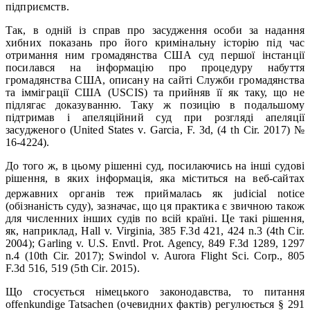
підприємств.
Так, в одній із справ про засудження особи за надання
хибних показань про його кримінальну історію під час
отримання ним громадянства США суд першої інстанції
посилався на інформацію про процедуру набуття
громадянства США, описану на сайті Служби громадянства
та імміграції США (USCIS) та прийняв її як таку, що не
підлягає доказуванню. Таку ж позицію в подальшому
підтримав і апеляційний суд при розгляді апеляції
засудженого (United States v. Garcia, F. 3d, (4 th Cir. 2017) №
16-4224).
До того ж, в цьому рішенні суд, посилаючись на інші судові
рішення, в яких інформація, яка міститься на веб-сайтах
державних органів теж приймалась як judicial notice
(обізнаність суду), зазначає, що ця практика є звичною також
для численних інших судів по всій країні. Це такі рішення,
як, наприклад, Hall v. Virginia, 385 F.3d 421, 424 n.3 (4th Cir.
2004); Garling v. U.S. Envtl. Prot. Agency, 849 F.3d 1289, 1297
n.4 (10th Cir. 2017); Swindol v. Aurora Flight Sci. Corp., 805
F.3d 516, 519 (5th Cir. 2015).
Що стосується німецького законодавства, то питання
оffenkundige Tatsachen (очевидних фактів) регулюється § 291