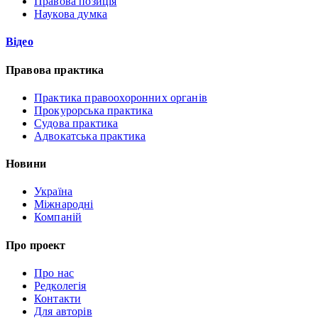
Правова позиція
Наукова думка
Відео
Правова практика
Практика правоохоронних органів
Прокурорська практика
Судова практика
Адвокатська практика
Новини
Україна
Міжнародні
Компаній
Про проект
Про нас
Редколегія
Контакти
Для авторів