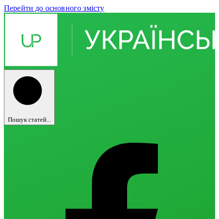
Перейти до основного змісту
Пошук статей...