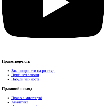
Правотворчість
Законопроекти на розгляді
Прийняті закони
Набули чинності
Правовий погляд
Право в мистецтві
Аналітика