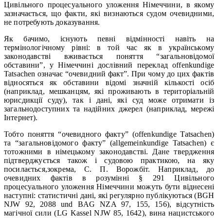
Цивільного процесуального уложення Німеччини, в якому
зазначається, що факти, які визнаються судом очевидними,
не потребують доказування.
Як бачимо, існують певні відмінності навіть на
термінологічному рівні: в той час як в українському
законодавстві вживається поняття “загальновідомої
обставини”, у Німеччині дослівний переклад оffenkundige
Tatsachen означає “очевидний факт”. При чому до цих фактів
відносяться як обставини відомі значній кількості осіб
(наприклад, мешканцям, які проживають в територіальній
юрисдикції суду), так і дані, які суд може отримати із
загальнодоступних та надійних джерел (наприклад, мережі
Інтернет).
Тобто поняття “очевидного факту” (оffenkundige Tatsachen)
та “загальновідомого факту” (allgemeinkundige Tatsachen) є
тотожними в німецькому законодавстві. Дане твердження
підтверджується також і судовою практикою, на яку
посилається,зокрема, С. П. Ворожбіт. Наприклад, до
очевидних фактів в розумінні § 291 Цивільного
процесуального уложення Німеччини можуть бути віднесені
наступні: статистичні дані, які регулярно публікуються (BGH
NJW 92, 2088 und BAG NZA 97, 155, 156), відсутність
магічної сили (LG Kassel NJW 85, 1642), вина нацистського