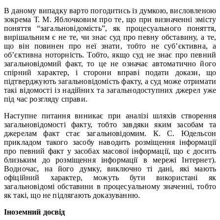
В даному випадку варто погодитись із думкою, висловленою
зокрема Т. М. Яблочковим про те, що при визначенні змісту
поняття “загальновідомість”, як процесуального поняття,
вирішальним є не те, чи знає суд про певну обставину, а те,
що він повинен про неї знати, тобто не суб’єктивна, а
об’єктивна ноторність. Тобто, якщо суд не знає про певний
загальновідомий факт, то це не означає автоматично його
спірний характер, і сторони вправі подати докази, що
підтверджують загальновідомість факту, а суд може отримати
такі відомості із надійних та загальнодоступних джерел уже
під час розгляду справи.
Наступне питання виникає при аналізі шляхів створення
загальновідомості факту, тобто завдяки яким засобам та
джерелам факт стає загальновідомим. К. С. Юдельсон
прикладом такого засобу наводить розміщення інформації
про певний факт у засобах масової інформації, що є досить
близьким до розміщення інформації в мережі Інтернет).
Водночас, на його думку, виключно ті дані, які мають
офіційний характер, можуть бути використані як
загальновідомі обcтавини в процесуальному значенні, тобто
як такі, що не підлягають доказуванню.
Іноземний досвід