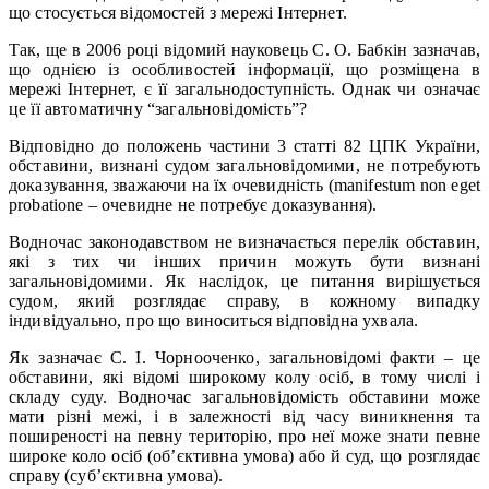
що стосується відомостей з мережі Інтернет.
Так, ще в 2006 році відомий науковець С. О. Бабкін зазначав,
що однією із особливостей інформації, що розміщена в
мережі Інтернет, є її загальнодоступність. Однак чи означає
це її автоматичну “загальновідомість”?
Відповідно до положень частини 3 статті 82 ЦПК України,
обставини, визнані судом загальновідомими, не потребують
доказування, зважаючи на їх очевидність (manifestum non eget
probatione – очевидне не потребує доказування).
Водночас законодавством не визначається перелік обставин,
які з тих чи інших причин можуть бути визнані
загальновідомими. Як наслідок, це питання вирішується
судом, який розглядає справу, в кожному випадку
індивідуально, про що виноситься відповідна ухвала.
Як зазначає С. І. Чорнооченко, загальновідомі факти – це
обставини, які відомі широкому колу осіб, в тому числі і
складу суду. Водночас загальновідомість обставини може
мати різні межі, і в залежності від часу виникнення та
поширеності на певну територію, про неї може знати певне
широке коло осіб (об’єктивна умова) або й суд, що розглядає
справу (суб’єктивна умова).