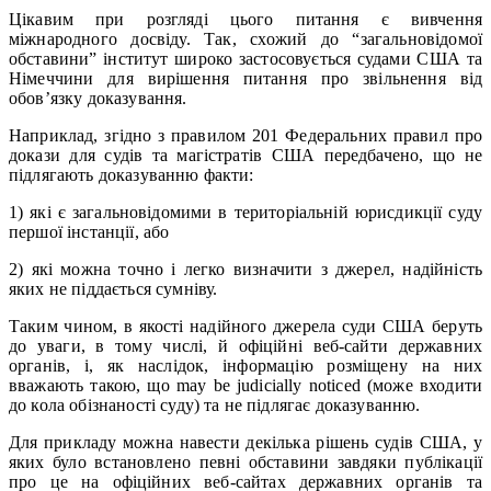
Цікавим при розгляді цього питання є вивчення
міжнародного досвіду. Так, схожий до “загальновідомої
обставини” інститут широко застосовується судами США та
Німеччини для вирішення питання про звільнення від
обов’язку доказування.
Наприклад, згідно з правилом 201 Федеральних правил про
докази для судів та магістратів США передбачено, що не
підлягають доказуванню факти:
1) які є загальновідомими в територіальній юрисдикції суду
першої інстанції, або
2) які можна точно і легко визначити з джерел, надійність
яких не піддається сумніву.
Таким чином, в якості надійного джерела суди США беруть
до уваги, в тому числі, й офіційні веб-сайти державних
органів, і, як наслідок, інформацію розміщену на них
вважають такою, що may be judicially noticed (може входити
до кола обізнаності суду) та не підлягає доказуванню.
Для прикладу можна навести декілька рішень судів США, у
яких було встановлено певні обставини завдяки публікації
про це на офіційних веб-сайтах державних органів та