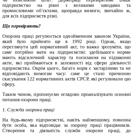
підприємство на рівні з великими заводами та
промисловими об’єктами, щоправда вимоги, звичайно ж,
для всіх підприємств різні.
Що перевіряють?
Охорона праці регулюється однойменним законом України,
який було прийнято ще в 1992 році. Однак, якщо
переглянути цей нормативний акт, то важко зрозуміти, що
саме потрібно мати на підприємстві: здебільшого норми
мають відсилочний характер та посилання на підзаконні
акти, які приймаються в залежності від сфери діяльності
пдприємства. Окрім цього, багато норм є застарілими та не
відповідають вимогам часу: саме це стало причиною
скасування 122 нормативних актів СРСР, які регулювали цю
сферу.
Таким чином, пропонуємо оглядово проаналізувати основні
питання охорони праці.
1. Служба охорони праці
На будь-якому підприємстві, навіть найменшому, повинна
бути особа, яка відповідає за охорону праці працівників.
Створення та діяльність служби охорони праці, до