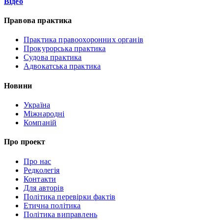
Відео
Правова практика
Практика правоохоронних органів
Прокурорська практика
Судова практика
Адвокатська практика
Новини
Україна
Міжнародні
Компаній
Про проект
Про нас
Редколегія
Контакти
Для авторів
Політика перевірки фактів
Етична політика
Політика виправлень