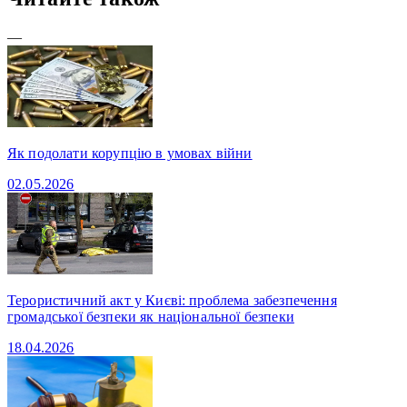
—
Як подолати корупцію в умовах війни
02.05.2026
Терористичний акт у Києві: проблема забезпечення
громадської безпеки як національної безпеки
18.04.2026