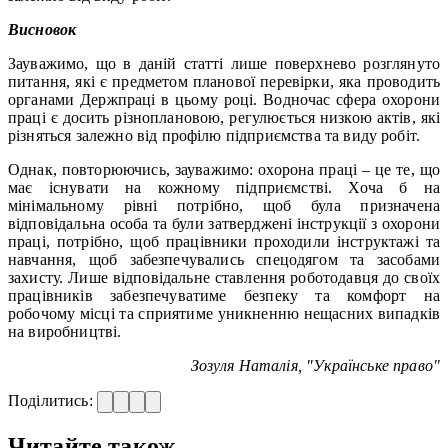
Висновок
Зауважимо, що в даній статті лише поверхнево розглянуто
питання, які є предметом планової перевірки, яка проводить
органами Держпраці в цьому році. Водночас сфера охорони
праці є досить різноплановою, регулюється низкою актів, які
різняться залежно від профілю підприємства та виду робіт.
Однак, повторюючись, зауважимо: охорона праці – це те, що
має існувати на кожному підприємстві. Хоча б на
мінімальному рівні потрібно, щоб була призначена
відповідальна особа та були затверджені інструкції з охорони
праці, потрібно, щоб працівники проходили інструктажі та
навчання, щоб забезпечувались спецодягом та засобами
захисту. Лише відповідальне ставлення роботодавця до своїх
працівників забезпечуватиме безпеку та комфорт на
робочому місці та сприятиме уникненню нещасних випадків
на виробництві.
Зозуля Наталія, "Українське право"
Поділитись:
Читайте також