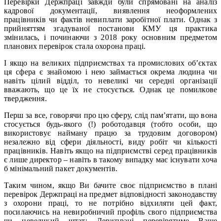
Перевірки Держпраці завжди були спрямовані на аналіз
кадрової документації, виявлення неоформлених
працівників чи фактів невиплати заробітної плати. Однак з
прийняттям згадуваної постанови КМУ ця практика
змінилась, і починаючи з 2018 року основним предметом
планових перевірок стала охорона праці.
І якщо на великих підприємствах та промислових об’єктах
ця сфера є знайомою і нею займається окрема людина чи
навіть цілий відділ, то невеликі чи середні організації
вважають, що це їх не стосується. Однак це помилкове
твердження.
Перш за все, говорячи про цю сферу, слід пам’ятати, що вона
стосується будь-якого (!) роботодавця (тобто особи, що
використовує найману працю за трудовим договором)
незалежно від сфери діяльності, виду робіт чи кількості
працівників. Навіть якщо на підприємстві серед працівників
є лише директор – навіть в такому випадку має існувати хоча
б мінімальний пакет документів.
Таким чином, якщо Ви бачите своє підприємство в плані
перевірок Держпраці на предмет відповідності законодавству
з охорони праці, то не потрібно відхиляти цей факт,
посилаючись на невиробничий профіль свого підприємства
чи невеликий штат: Держпраці перевірятиме Ваше