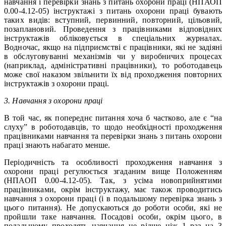
навчання і перевірки знань з питань охорони праці (НПАОП
0.00-4.12-05) інструктажі з питань охорони праці бувають
таких видів: вступний, первинний, повторний, цільовий,
позаплановий. Проведення з працівниками відповідних
інструктажів обліковується в спеціальних журналах.
Водночас, якщо на підприємстві є працівники, які не задіяні
в обслуговуванні механізмів чи у виробничих процесах
(наприклад, адміністративні працівники), то роботодавець
може свої наказом звільнити їх від проходження повторних
інструктажів з охорони праці.
3. Навчання з охорони праці
В той час, як попереднє питання хоча б частково, але є “на
слуху” в роботодавців, то щодо необхідності проходження
працівниками навчання та перевірки знань з питань охорони
праці знають набагато менше.
Періодичність та особливості проходження навчання з
охорони праці регулюється згаданим вище Положенням
(НПАОП 0.00-4.12-05). Так, з усіма новоприйнятими
працівниками, окрім інструктажу, має також проводитись
навчання з охорони праці (і в подальшому перевірка знань з
цього питання). Не допускаються до роботи особи, які не
пройшли таке навчання. Посадові особи, окрім цього, в
подальшому проходять навчання не рідше ніж 1 раз на 3