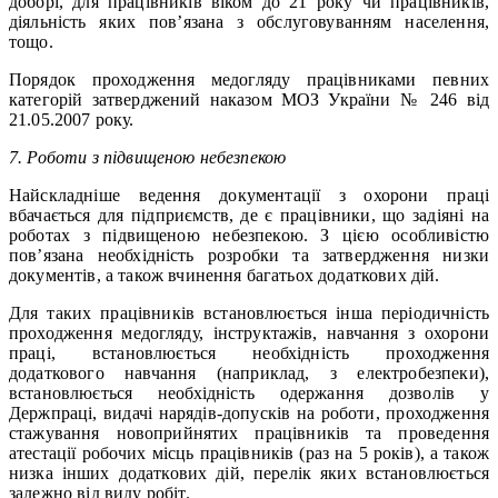
доборі, для працівників віком до 21 року чи працівників,
діяльність яких пов’язана з обслуговуванням населення,
тощо.
Порядок проходження медогляду працівниками певних
категорій затверджений наказом МОЗ України № 246 від
21.05.2007 року.
7. Роботи з підвищеною небезпекою
Найскладніше ведення документації з охорони праці
вбачається для підприємств, де є працівники, що задіяні на
роботах з підвищеною небезпекою. З цією особливістю
пов’язана необхідність розробки та затвердження низки
документів, а також вчинення багатьох додаткових дій.
Для таких працівників встановлюється інша періодичність
проходження медогляду, інструктажів, навчання з охорони
праці, встановлюється необхідність проходження
додаткового навчання (наприклад, з електробезпеки),
встановлюється необхідність одержання дозволів у
Держпраці, видачі нарядів-допусків на роботи, проходження
стажування новоприйнятих працівників та проведення
атестації робочих місць працівників (раз на 5 років), а також
низка інших додаткових дій, перелік яких встановлюється
залежно від виду робіт.