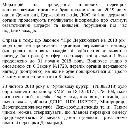
Мораторій на проведення планових перевірок
контролюючими органами було продовжено до 2019 року,
однак Держпраці, Держекоінспекція, ДФС та інші державні
органи продовжують публікувати інформацію про стягнуті
багатотисячні штрафи та виявлені порушення під час
подібних заходів.
Справа в тому, що Законом "Про Держбюджет на 2018 рік"
мораторій на проведення органами державного нагляду
(контролю) планових заходів зі здійснення державного
нагляду (контролю) у сфері господарської діяльності було
продовжено до 31 грудня 2018 року. Водночас згідно з
оновленою ст. 6 Закону №1728, перелік органів державного
нагляду (контролю), на які не буде поширюватися дія цього
Закону, повинен визначити Кабмін.
23 лютого 2018 року в "Урядовому кур'єрі" (№38/2018) було
оприлюднено постанову КМУ від 18.12.2017 р. №1104, якою
визначено цей перелік. Окрім згаданих вище органів, до
нього також увійшли ДСНС, НБУ, НКРЕКП, Мінприроди,
Держпродспоживслужба, Держархбудінспекція та ін. Таким
чином, можна стверджувати, що планові перевірки бізнесу
продовжуються. У межах даної публікації розглянемо
планові перевірки Держпраці.