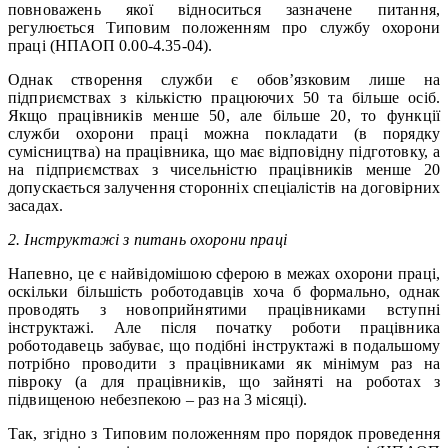
повноважень якої відноситься зазначене питання,
регулюється Типовим положенням про службу охорони
праці (НПАОП 0.00-4.35-04).
Однак створення служби є обов’язковим лише на
підприємствах з кількістю працюючих 50 та більше осіб.
Якщо працівників менше 50, але більше 20, то функції
служби охорони праці можна покладати (в порядку
сумісництва) на працівника, що має відповідну підготовку, а
на підприємствах з чисельністю працівників менше 20
допускається залучення сторонніх спеціалістів на договірних
засадах.
2. Інструктажі з питань охорони праці
Напевно, це є найвідомішою сферою в межах охорони праці,
оскільки більшість роботодавців хоча б формально, однак
проводять з новоприйнятими працівниками вступні
інструктажі. Але після початку роботи працівника
роботодавець забуває, що подібні інструктажі в подальшому
потрібно проводити з працівниками як мінімум раз на
півроку (а для працівників, що зайняті на роботах з
підвищеною небезпекою – раз на 3 місяці).
Так, згідно з Типовим положенням про порядок проведення