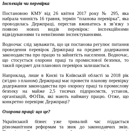
Інспекція чи перевірка
Постановою КМУ від 26 квітня 2017 року № 295, яка
набрала чинність 16 травня, термін “планова перевірка”, яка
проводилась Держпраці, перестав вживатись в зв’язку з
появою нових видів перевірок: інспекційними
відвідуваннями та невиїзними інспектуваннями.
Водночас слід зауважити, що ця постанова регулює питання
проведення перевірок Держпраці на предмет додержання
законодавства про працю та зайнятість населення. Водночас,
що стосується охорони праці та промислової безпеки, то
такий предмет для планових перевірок залишається.
Наприклад, лише в Києві та Київській області за 2018 рік
(згідно з планом) Держпраці має провести планову перевірку
додержання законодавства про охорону праці та промислову
безпеку на майже 2,5 тисячах підприємств, установ,
організацій, ФОПів, які мають найману працю. Отже, що
конкретно перевіряє Держпраці?
Охорона праці: що це?
Український бізнес уже тривалий час піддається
різноманітним реформам та звик до законодавчих змін.