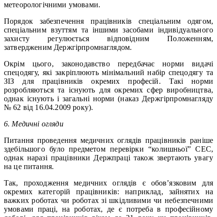
метеорологічними умовами.
Порядок забезпечення працівників спеціальним одягом,
спеціальним взуттям та іншими засобами індивідуального
захисту регулюється відповідним Положенням,
затвердженим Держгірпромнаглядом.
Окрім цього, законодавство передбачає норми видачі
спецодягу, які закріплюють мінімальний набір спецодягу та
ЗІЗ для працівників окремих професій. Такі норми
розробляються та існують для окремих сфер виробництва,
однак існують і загальні норми (наказ Держгірпромнагляду
№ 62 від 16.04.2009 року).
6. Медичні огляди
Питання проведення медичних оглядів працівників раніше
здебільшого було предметом перевірки “колишньої” СЕС,
однак наразі працівники Держпраці також звертають увагу
на це питання.
Так, проходження медичних оглядів є обов’язковим для
окремих категорій працівників: наприклад, зайнятих на
важких роботах чи роботах зі шкідливими чи небезпечними
умовами праці, на роботах, де є потреба в професійному