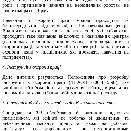
роки, а працівники, зайняті на небезпечних роботах, не
рідше ніж раз на 1 рік.
Навчання з охорони праці можна проходити як
безпосередньо на підприємстві, так і в навчальному центрі.
Водночас в законодавстві є перелік осіб, які зобов’язані
проходити таке навчання виключно в навчальних центрах
(наприклад, керівник підприємства, відповідальний з
охорони праці, та члени комісії по перевірці знань з питань
охорони праці у працівників, які проходять навчання на
підприємстві).
4. Інструкції з охорони праці
Дане питання регулюється Положенням про розробку
інструкцій з охорони праці (ДНАОП 0.00-4.15-98), яке
закріплює обов’язковість затвердження роботодавцем таких
інструкцій на кожен (!) вид робіт чи на кожну (!) посаду.
5. Спеціальний одяг та засоби індивідуального захисту
Спецодяг та ЗІЗ обов’язково безкоштовно видаються
працівникам, які зайняті на роботах зі шкідливими та
небезпечними умовами праці, а також на роботах,
пов’язаних із забрудненням або несприятливими