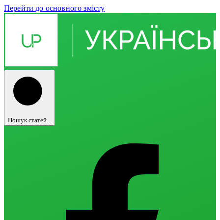
Перейти до основного змісту
Пошук статей...