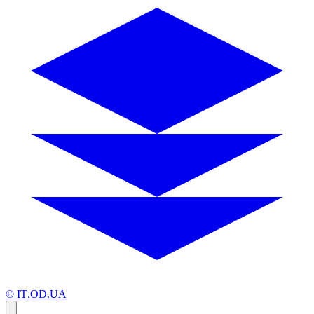
© IT.OD.UA