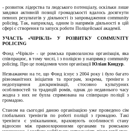
- розвиток лідерства та людського потенціалу, оскільки лише
завдяки активній позиції громадськості вдалось досягнути
певних результатів у діяльності із запровадження community
policing. Так, наприклад, одним із напрямів діяльності в цій
сфері є створення та запуск роботи Поліцейської академії.
УЧАСТЬ «ЧІРІКЛІ» У РОЗВИТКУ COMMUNITY
POLICING
Фонд «Чіріклі» - це ромська правозахисна організація, яка
співпрацює, в тому числі, і з поліцією у напрямку community
policing. Про це повідомив член організації
Юліан Кондур
.
Незважаючи на те, що Фонд існує з 2004 року і було багато
різноманітних ініціатив та програм, зокрема, тренінги з
недопущення дискримінації, стосовно культурних
особливостей та традицій ромів, однак до недавнього часу
жодна з них не булла спрямована на співпрацю поліції з
громадою.
Станом на сьогодні даною організацією уже проведено сім
глобальних тренінгів по роботі поліції з громадою. Такі
тренінги є унікальними, враховують особливості стану
відносин між правоохоронними органами та ромською