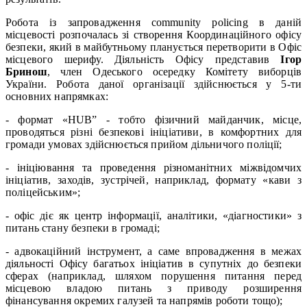
Робота із запровадження community policing в даній
місцевості розпочалась зі створення Координаційного офісу
безпеки, який в майбутньому планується перетворити в Офіс
місцевого шерифу. Діяльність Офісу представив
Ігор
Бринош
, член Одеського осередку Комітету виборців
України. Робота даної організації здійснюється у 5-ти
основних напрямках:
- формат «HUB” - тобто фізичний майданчик, місце,
проводяться різні безпекові ініціативи, в комфортних для
громади умовах здійснюється прийом дільничого поліції;
- ініціювання та проведення різноманітних міжвідомчих
ініціатив, заходів, зустрічей, наприклад, формату «кави з
поліцейським»;
- офіс діє як центр інформації, аналітики, «діагностики» з
питань стану безпеки в громаді;
- адвокаційний інструмент, а саме впровадження в межах
діяльності Офісу багатьох ініціатив в супутніх до безпеки
сферах (наприклад, шляхом порушення питання перед
місцевою владою питань з приводу розширення
фінансування окремих галузей та напрямів роботи тощо);