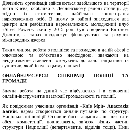
Діяльність організації здійснюється здебільшого на території
міста Києва, особливо в Деснянському районі столиці, де,
згідно із статистикою, найбільша концентрація
наркозалежних осіб. В цьому ж районі знаходиться два
центри для реабілітації наркозалежних, молодіжний клуб
«Street Power», який у 2015 році був створений Елтоном
Джоном, а зараз продовжує фінансуватись за рахунок
міжнародних джерел.
Таким чином, робота з поліцією та громадою в даній сфері є
ключовою та об‘єктивно необхідною, зважаючи на
неоднозначне ставлення оточуючих до даної ініціативи та
супротив, який існує в цьому напрямі.
ОНЛАЙН-РЕСУРСИ СПІВПРАЦІ ПОЛІЦІЇ ТА
ГРОМАДИ
Значна робота на даний час відбувається і в створенні
онлайн-інструментів взаємодії громадськості та поліції.
Як повідомила учасниця організації «Київ Мрії»
Анастасія
Багній
, наразі створюється онлайн-путівник по структурі
Національної поліції. Основне його завдання - це пояснити
обсяг компетенції, повноважень, зв‘язок різних частин
структури Нацполіції (департаментів, відділів тощо). Нині