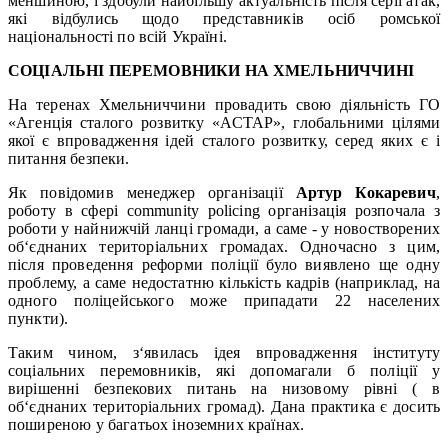
меншиною, і здобули найбільшу актуальність після серії атак,
які відбулись щодо представників осіб ромської
національності по всій Україні.
СОЦІАЛЬНІ ПЕРЕМОВНИКИ НА ХМЕЛЬНИЧЧИНІ
На теренах Хмельниччини провадить свою діяльність ГО
«Агенція сталого розвитку «АСТАР», глобальними цілями
якої є впровадження ідей сталого розвитку, серед яких є і
питання безпеки.
Як повідомив менеджер організації
Артур Кокаревич
,
роботу в сфері community policing організація розпочала з
роботи у найнижчій ланці громади, а саме - у новостворених
об‘єднаних територіальних громадах. Одночасно з цим,
після проведення реформи поліції було виявлено ще одну
проблему, а саме недостатню кількість кадрів (наприклад, на
одного поліцейського може припадати 22 населених
пункти).
Таким чином, з‘явилась ідея впровадження інституту
соціальних перемовників, які допомагали б поліції у
вирішенні безпекових питань на низовому рівні ( в
об‘єднаних територіальних громад). Дана практика є досить
поширеною у багатьох іноземних країнах.