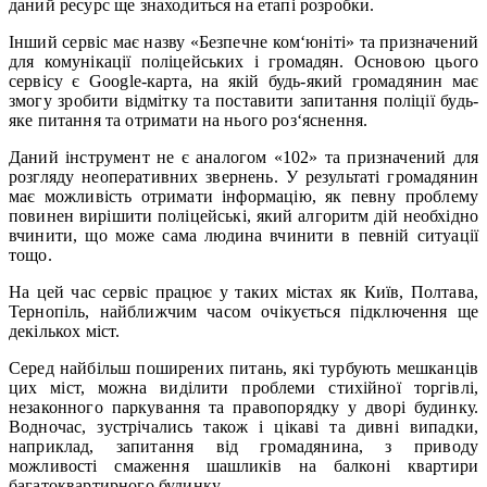
даний ресурс ще знаходиться на етапі розробки.
Інший сервіс має назву «Безпечне ком‘юніті» та призначений
для комунікації поліцейських і громадян. Основою цього
сервісу є Google-карта, на якій будь-який громадянин має
змогу зробити відмітку та поставити запитання поліції будь-
яке питання та отримати на нього роз‘яснення.
Даний інструмент не є аналогом «102» та призначений для
розгляду неоперативних звернень. У результаті громадянин
має можливість отримати інформацію, як певну проблему
повинен вирішити поліцейські, який алгоритм дій необхідно
вчинити, що може сама людина вчинити в певній ситуації
тощо.
На цей час сервіс працює у таких містах як Київ, Полтава,
Тернопіль, найближчим часом очікується підключення ще
декількох міст.
Серед найбільш поширених питань, які турбують мешканців
цих міст, можна виділити проблеми стихійної торгівлі,
незаконного паркування та правопорядку у дворі будинку.
Водночас, зустрічались також і цікаві та дивні випадки,
наприклад, запитання від громадянина, з приводу
можливості смаження шашликів на балконі квартири
багатоквартирного будинку.