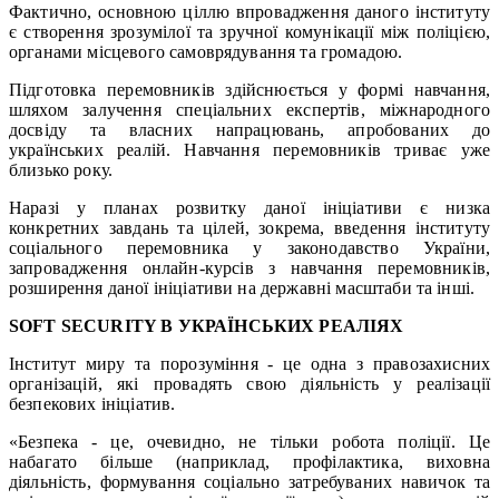
Фактично, основною ціллю впровадження даного інституту
є створення зрозумілої та зручної комунікації між поліцією,
органами місцевого самоврядування та громадою.
Підготовка перемовників здійснюється у формі навчання,
шляхом залучення спеціальних експертів, міжнародного
досвіду та власних напрацювань, апробованих до
українських реалій. Навчання перемовників триває уже
близько року.
Наразі у планах розвитку даної ініціативи є низка
конкретних завдань та цілей, зокрема, введення інституту
соціального перемовника у законодавство України,
запровадження онлайн-курсів з навчання перемовників,
розширення даної ініціативи на державні масштаби та інші.
SOFT SECURITY В УКРАЇНСЬКИХ РЕАЛІЯХ
Інститут миру та порозуміння - це одна з правозахисних
організацій, які провадять свою діяльність у реалізації
безпекових ініціатив.
«Безпека - це, очевидно, не тільки робота поліції. Це
набагато більше (наприклад, профілактика, виховна
діяльність, формування соціально затребуваних навичок та