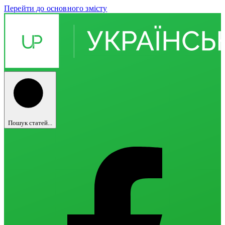
Перейти до основного змісту
Пошук статей...