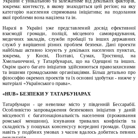
України є унікальною та залежатиме від декількох факторів,
зокрема: контексту, в якому знаходиться цей регіон; на яку
категорію населення спрямована ініціатива; на подолання
якої проблеми вона націлена та ін.
Наразі в Україні уже представлений досвід ефективної
взаємодії громади, поліції, місцевого самоврядування,
медичних закладів, служби пробації та інших державних
служб у вирішенні різних проблем безпеки. Дані проекти
найбільш активно існують у декількох населених пунктах,
зокрема, у Києві, Полтаві, Сумах, Тростянці, на
Хмельниччині, у Татарбунарах, що на Одещині та інших.
Окрім цього багато ініціатив здійснюються правозахисними
та іншими громадськими організаціями. Більш детально про
філософію окремих проектів та їх основні здобутки - нижче у
матеріалі «Українського права».
«HUB» БЕЗПЕКИ У ТАТАРБУНАРАХ
Татарбунари - це невелике місто у південній Бессарабії.
Особливістю запровадження безпекових ініціатив у даній
місцевості є багатонаціональність населення (проживання
ромської меншини), існування тривалих конфліктів та
складність у пошуках консенсусу всередині громади. Однак
навіть у подібних умовах з часом вдалось добитись певних
результатів.