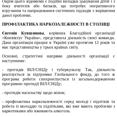
Окрім цього відомими є подібні випадки цькування дітей і з
боку вчителів або батьків, що потребує оперативного
втручання та напрацювання системних підходів з вирішення
даної проблеми.
ПРОФІЛАКТИКА НАРКОЗАЛЕЖНОСТІ В СТОЛИЦІ
Євгенія Кувшинова
, керівник Благодійної організації
«Конвіктус Україна», представила діяльність своєї команди.
Дана організація працює в Україні уже протягом 12 років та
має представництва у трьох країнах світу.
Основні, стратегічні напрями діяльності організації є
наступними:
- протидія ВІЛ/СНІДу і туберкульозу. Так, діяльність
реалізується за підтримки Глобального фонду, до того ж
програма роботи синхронізується із загальнодержавною
програмою протидії ВІЛ/СНІДу;
- протидія насильству щодо жінок;
- профілактика наркозалежності серед молоді і підлітків та
робота із молоддю та підлітками, які вже мають проблеми з
наркотиками або вживають алкоголь.