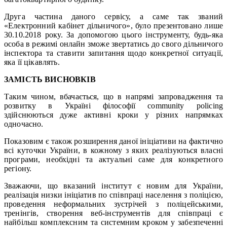
Друга частина даного сервісу, а саме так званий
«Електронний кабінет дільничого», було презентовано лише
30.10.2018 року. За допомогою цього інструменту, будь-яка
особа в режимі онлайн зможе звертатись до свого дільничого
інспектора та ставити запитання щодо конкретної ситуації,
яка її цікавлять.
ЗАМІСТЬ ВИСНОВКІВ
Таким чином, вбачається, що в напрямі запровадження та
розвитку в Україні філософії community policing
здійснюються дуже активні кроки у різних напрямках
одночасно.
Показовим є також розширення даної ініціативи на фактично
всі куточки України, в кожному з яких реалізуються власні
програми, необхідні та актуальні саме для конкретного
регіону.
Зважаючи, що вказаний інститут є новим для України,
реалізація низки ініціатив по співпраці населення з поліцією,
проведення неформальних зустрічей з поліцейськими,
тренінгів, створення веб-інструментів для співпраці є
найбільш комплексним та системним кроком у забезпеченні