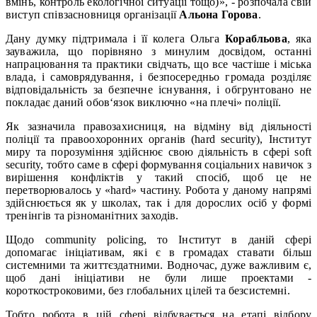
вмінь, контроль екологічної ситуації тощо)», - розпочала свій
виступ співзасновниця організації
Альона Горова
.
Дану думку підтримала і її колега Ольга
Корабльова
, яка
зауважила, що порівняно з минулим досвідом, останні
напрацювання та практики свідчать, що все частіше і міська
влада, і самоврядування, і безпосередньо громада розділяє
відповідальність за безпечне існування, і обгрунтовано не
покладає даний обов‘язок виключно «на плечі» поліції.
Як зазначила правозахисниця, на відміну від діяльності
поліції та правоохоронних органів (hard security), Інститут
миру та порозуміння здійснює свою діяльність в сфері soft
security, тобто саме в сфері формування соціальних навичок з
вирішення конфліктів у такий спосіб, щоб це не
перетворювалось у «hard» частину. Робота у даному напрямі
здійснюється як у школах, так і для дорослих осіб у формі
тренінгів та різноманітних заходів.
Щодо community policing, то Інститут в даній сфері
допомагає ініціативам, які є в громадах ставати більш
системними та життєздатними. Водночас, дуже важливим є,
щоб дані ініціативи не були лише проектами -
короткостроковими, без глобальних цілей та безсистемні.
Тобто робота в цій сфері відбувається на етапі відбору