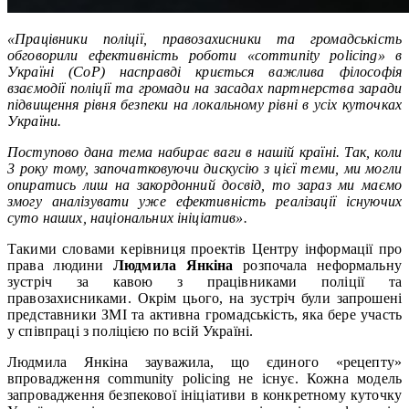
«Працівники поліції, правозахисники та громадськість
обговорили ефективність роботи «community policing» в
Україні (CoP) насправді криється важлива філософія
взаємодії поліції та громади на засадах партнерства заради
підвищення рівня безпеки на локальному рівні в усіх куточках
України.
Поступово дана тема набирає ваги в нашій країні. Так, коли
3 року тому, започатковуючи дискусію з цієї теми, ми могли
опиратись лиш на закордонний досвід, то зараз ми маємо
змогу аналізувати уже ефективність реалізації існуючих
суто наших, національних ініціатив».
Такими словами керівниця проектів Центру інформації про
права людини
Людмила Янкіна
розпочала неформальну
зустріч за кавою з працівниками поліції та
правозахисниками. Окрім цього, на зустріч були запрошені
представники ЗМІ та активна громадськість, яка бере участь
у співпраці з поліцією по всій Україні.
Людмила Янкіна зауважила, що єдиного «рецепту»
впровадження community policing не існує. Кожна модель
запровадження безпекової ініціативи в конкретному куточку