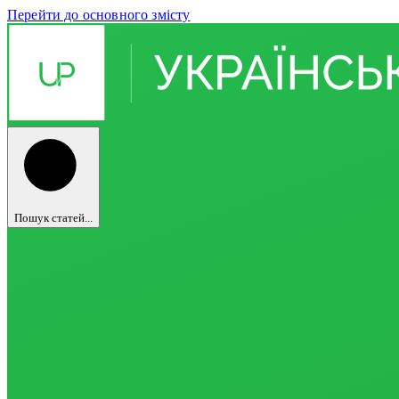
Перейти до основного змісту
Пошук статей...