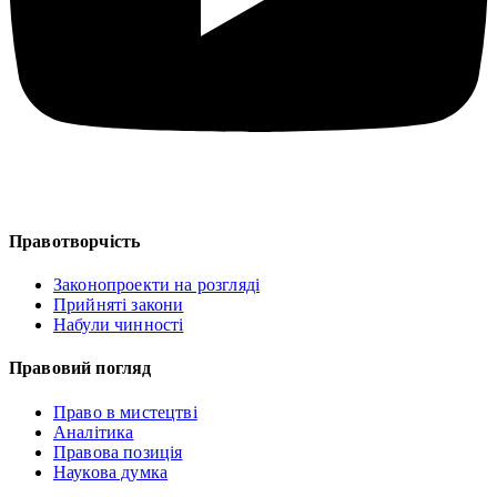
Правотворчість
Законопроекти на розгляді
Прийняті закони
Набули чинності
Правовий погляд
Право в мистецтві
Аналітика
Правова позиція
Наукова думка