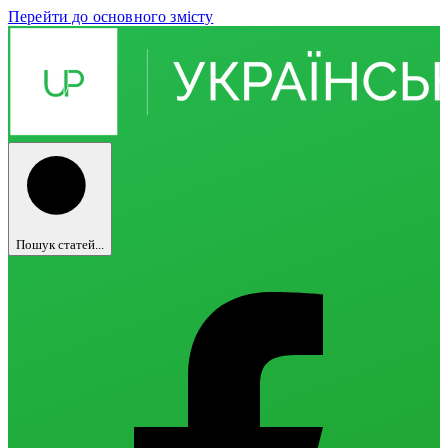
Перейти до основного змісту
Пошук статей...