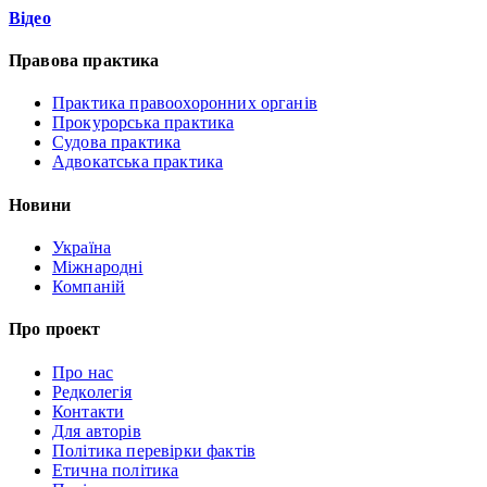
Відео
Правова практика
Практика правоохоронних органів
Прокурорська практика
Судова практика
Адвокатська практика
Новини
Україна
Міжнародні
Компаній
Про проект
Про нас
Редколегія
Контакти
Для авторів
Політика перевірки фактів
Етична політика