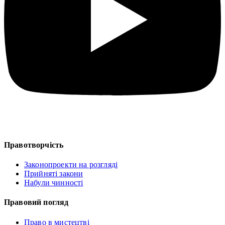
Правотворчість
Законопроекти на розгляді
Прийняті закони
Набули чинності
Правовий погляд
Право в мистецтві