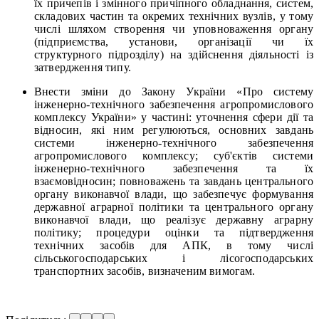
їх причепів і змінного причіпного обладнання, систем,
складових частин та окремих технічних вузлів, у тому
числі шляхом створення чи уповноваження органу
(підприємства, установи, організації чи їх
структурного підрозділу) на здійснення діяльності із
затвердження типу.
Внести зміни до Закону України «Про систему
інженерно-технічного забезпечення агропромислового
комплексу України» у частині: уточнення сфери дії та
відносин, які ним регулюються, основних завдань
системи інженерно-технічного забезпечення
агропромислового комплексу; суб'єктів системи
інженерно-технічного забезпечення та їх
взаємовідносин; повноважень та завдань центрального
органу виконавчої влади, що забезпечує формування
державної аграрної політики та центрального органу
виконавчої влади, що реалізує державну аграрну
політику; процедури оцінки та підтвердження
технічних засобів для АПК, в тому числі
сільськогосподарських і лісогосподарських
транспортних засобів, визначеним вимогам.