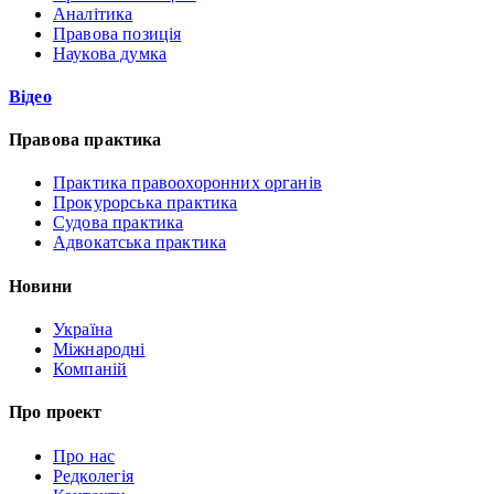
Аналітика
Правова позиція
Наукова думка
Відео
Правова практика
Практика правоохоронних органів
Прокурорська практика
Судова практика
Адвокатська практика
Новини
Україна
Міжнародні
Компаній
Про проект
Про нас
Редколегія