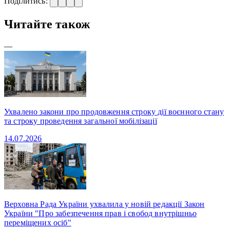
Поділитись:
Читайте також
—
Ухвалено закони про продовження строку дії воєнного стану
та строку проведення загальної мобілізації
14.07.2026
Верховна Рада України ухвалила у новій редакції Закон
України "Про забезпечення прав і свобод внутрішньо
переміщених осіб"