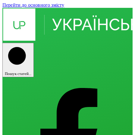
Перейти до основного змісту
Пошук статей...