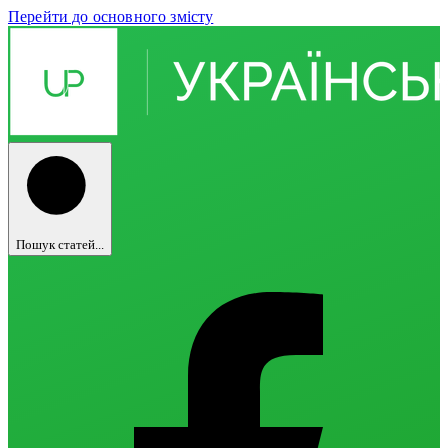
Перейти до основного змісту
Пошук статей...