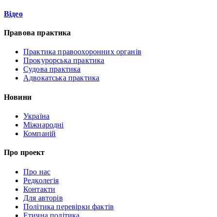
Відео
Правова практика
Практика правоохоронних органів
Прокурорська практика
Судова практика
Адвокатська практика
Новини
Україна
Міжнародні
Компаній
Про проект
Про нас
Редколегія
Контакти
Для авторів
Політика перевірки фактів
Етична політика