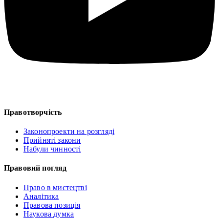
Правотворчість
Законопроекти на розгляді
Прийняті закони
Набули чинності
Правовий погляд
Право в мистецтві
Аналітика
Правова позиція
Наукова думка