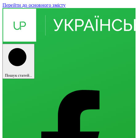
Перейти до основного змісту
Пошук статей...