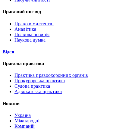
Правовий погляд
Право в мистецтві
Аналітика
Правова позиція
Наукова думка
Відео
Правова практика
Практика правоохоронних органів
Прокурорська практика
Судова практика
Адвокатська практика
Новини
Україна
Міжнародні
Компаній