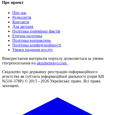
Про проект
Про нас
Редколегія
Контакти
Для авторів
Політика перевірки фактів
Етична політика
Політика виправлень
Політика конфіденційності
Умови надання послуг
Використання матеріалів порталу дозволяється за умови
гіперпосилання на
ukrainepravo.com
.
Свідоцтво про державну реєстрацію інформаційного
агентства як суб'єкта інформаційної діяльності (серія КВ
№516-378Р)
© 2015 - 2026 Українське право. Всі права
захищені.