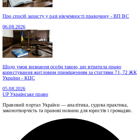
Про спосіб захисту у разі нікчемності правочину - ВП ВС
06.08.2026
Щодо умов визнання особи такою, що втратила право
користування житловим приміщенням за статтями 71, 72 ЖК
України - КЦС
05.08.2026
UP
Українське право
Правовий портал України — аналітика, судова практика,
законотворчість та правові новини для юристів і громадян.