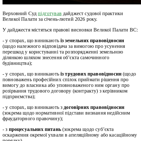
Верховний Суд
підготував
дайджест судової практики
Великої Палати за січень-лютий 2026 року.
У дайджестя містяться правові висновки Великої Палати ВС:
- у спорах, що виникають
із земельних правовідносин
(щодо належного відповідача за вимогою про усунення
перешкод у користуванні та розпорядженні земельною
ділянкою шляхом знесення об’єкта самочинного
будівництва);
- у спорах, що виникають
із трудових правовідносин
(щодо
повноважень професійних спілок приймати рішення про
вимогу до власника або уповноваженого ним органу про
розірвання трудового договору (контракту) з керівником
підприємства);
- у спорах, що виникають з
договірних правовідносин
(зокрема щодо нормативної підстави визнання недійсним
фраудаторного правочину);
- з
процесуальних питань
(зокрема щодо суб’єкта
оскарження окремої ухвали в апеляційному або касаційному
порядку).