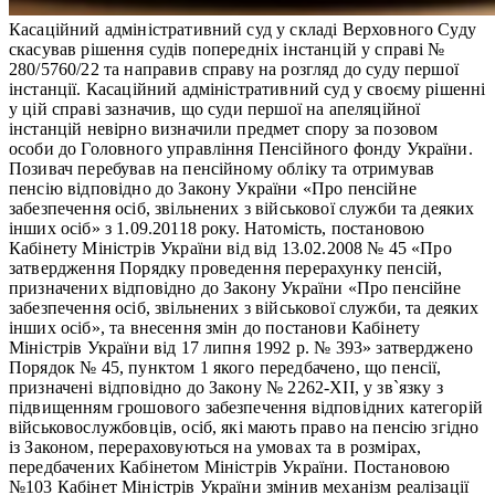
Касаційний адміністративний суд у складі Верховного Суду
скасував рішення судів попередніх інстанцій у справі №
280/5760/22 та направив справу на розгляд до суду першої
інстанції. Касаційний адміністративний суд у своєму рішенні
у цій справі зазначив, що суди першої на апеляційної
інстанцій невірно визначили предмет спору за позовом
особи до Головного управління Пенсійного фонду України.
Позивач перебував на пенсійному обліку та отримував
пенсію відповідно до Закону України «Про пенсійне
забезпечення осіб, звільнених з військової служби та деяких
інших осіб» з 1.09.20118 року. Натомість, постановою
Кабінету Міністрів України від від 13.02.2008 № 45 «Про
затвердження Порядку проведення перерахунку пенсій,
призначених відповідно до Закону України «Про пенсійне
забезпечення осіб, звільнених з військової служби, та деяких
інших осіб», та внесення змін до постанови Кабінету
Міністрів України від 17 липня 1992 р. № 393» затверджено
Порядок № 45, пунктом 1 якого передбачено, що пенсії,
призначені відповідно до Закону № 2262-ХІІ, у зв`язку з
підвищенням грошового забезпечення відповідних категорій
військовослужбовців, осіб, які мають право на пенсію згідно
із Законом, перераховуються на умовах та в розмірах,
передбачених Кабінетом Міністрів України. Постановою
№103 Кабінет Міністрів України змінив механізм реалізації