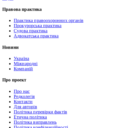
Правова практика
Практика правоохоронних органів
Прокурорська практика
Судова практика
Адвокатська практика
Новини
Україна
Міжнародні
Компаній
Про проект
Про нас
Редколегія
Контакти
Для авторів
Політика перевірки фактів
Етична політика
Політика виправлень
Політика конфіденційності