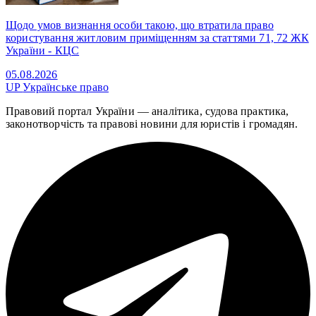
Щодо умов визнання особи такою, що втратила право
користування житловим приміщенням за статтями 71, 72 ЖК
України - КЦС
05.08.2026
UP
Українське право
Правовий портал України — аналітика, судова практика,
законотворчість та правові новини для юристів і громадян.