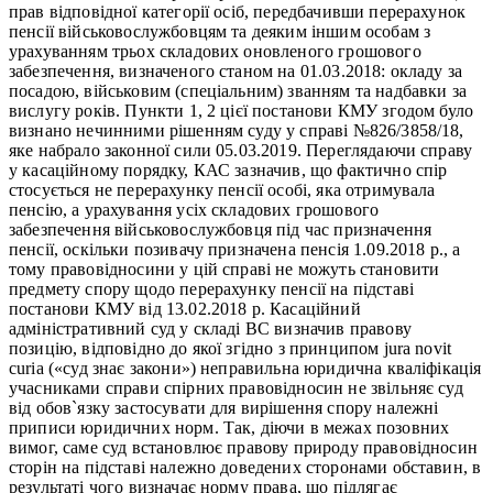
прав відповідної категорії осіб, передбачивши перерахунок
пенсії військовослужбовцям та деяким іншим особам з
урахуванням трьох складових оновленого грошового
забезпечення, визначеного станом на 01.03.2018: окладу за
посадою, військовим (спеціальним) званням та надбавки за
вислугу років. Пункти 1, 2 цієї постанови КМУ згодом було
визнано нечинними рішенням суду у справі №826/3858/18,
яке набрало законної сили 05.03.2019. Переглядаючи справу
у касаційному порядку, КАС зазначив, що фактично спір
стосується не перерахунку пенсії особі, яка отримувала
пенсію, а урахування усіх складових грошового
забезпечення військовослужбовця під час призначення
пенсії, оскільки позивачу призначена пенсія 1.09.2018 р., а
тому правовідносини у цій справі не можуть становити
предмету спору щодо перерахунку пенсії на підставі
постанови КМУ від 13.02.2018 р. Касаційний
адміністративний суд у складі ВС визначив правову
позицію, відповідно до якої згідно з принципом jura novit
curia («суд знає закони») неправильна юридична кваліфікація
учасниками справи спірних правовідносин не звільняє суд
від обов`язку застосувати для вирішення спору належні
приписи юридичних норм. Так, діючи в межах позовних
вимог, саме суд встановлює правову природу правовідносин
сторін на підставі належно доведених сторонами обставин, в
результаті чого визначає норму права, що підлягає