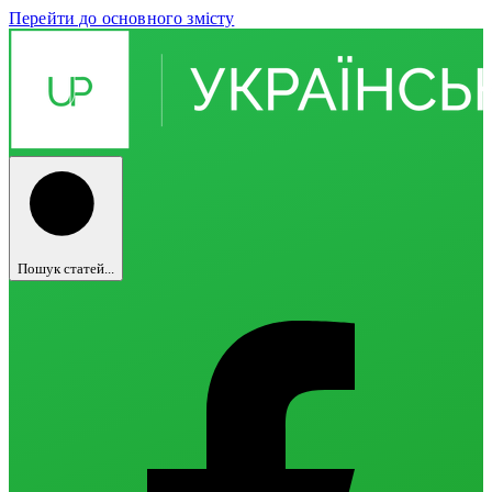
Перейти до основного змісту
Пошук статей...