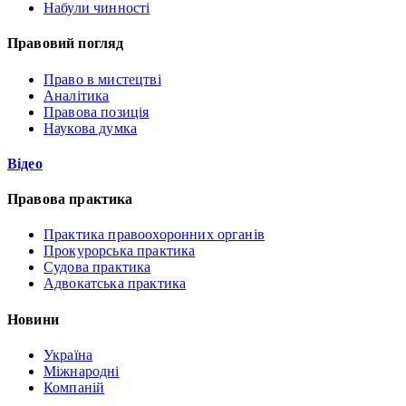
Набули чинності
Правовий погляд
Право в мистецтві
Аналітика
Правова позиція
Наукова думка
Відео
Правова практика
Практика правоохоронних органів
Прокурорська практика
Судова практика
Адвокатська практика
Новини
Україна
Міжнародні
Компаній