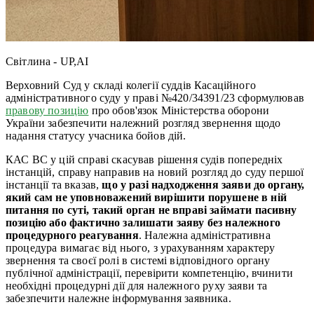
Світлина - UP,AI
Верховний Суд у складі колегії суддів Касаційного
адміністративного суду у праві №420/34391/23 сформулював
правову позицію
про обов'язок Міністерства оборони
України забезпечити належний розгляд звернення щодо
надання статусу учасника бойов дій.
КАС ВС у цій справі скасував рішення судів попередніх
інстанцій, справу направив на новий розгляд до суду першої
інстанції та вказав,
що у разі надходження заяви до органу,
який сам не уповноважений вирішити порушене в ній
питання по суті, такий орган не вправі займати пасивну
позицію або фактично залишати заяву без належного
процедурного реагування
. Належна адміністративна
процедура вимагає від нього, з урахуванням характеру
звернення та своєї ролі в системі відповідного органу
публічної адміністрації, перевірити компетенцію, вчинити
необхідні процедурні дії для належного руху заяви та
забезпечити належне інформування заявника.