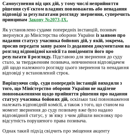
Самоусунення від цих дій, у тому числі неприйняття
рішення суб`єктом владних повноважень або ненадання
відповіді за результатами розгляду звернення, суперечить
принципам
Закону №2073-IX.
Як установлено судами попередніх інстанцій, позивач
звернувся до Міністерства оборони України
із заявою про
надання статусу учасника бойових дій, у якій, зокрема,
просив передати заяву разом із доданими документами на
розгляд відповідної комісії та повідомити його про
результати її розгляду.
Підставою для звернення до суду
стало, за твердженням позивача, невчинення відповідачем
дій щодо належного розгляду цього звернення та ненадання
відповіді у встановлений строк.
Вирішуючи спір, суди попередніх інстанцій виходили з
того, що Міністерство оборони України не наділене
повноваженнями щодо прийняття рішення про надання
статусу учасника бойових дій,
оскільки такі повноваження
належать відповідній комісії, а також з того, що станом на
момент звернення до суду позивачу вже було надано
відповідний статус, у зв`язку з чим дійшли висновку про
відсутність порушеного права позивача.
Однак такий підхід свідчить про зміщення акценту