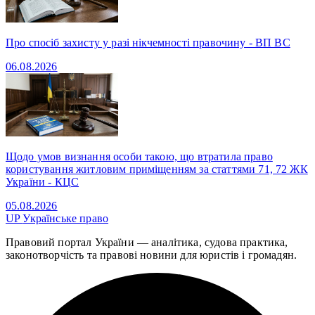
Про спосіб захисту у разі нікчемності правочину - ВП ВС
06.08.2026
Щодо умов визнання особи такою, що втратила право
користування житловим приміщенням за статтями 71, 72 ЖК
України - КЦС
05.08.2026
UP
Українське право
Правовий портал України — аналітика, судова практика,
законотворчість та правові новини для юристів і громадян.