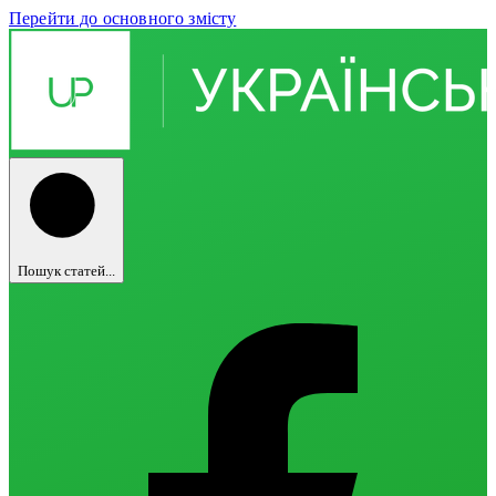
Перейти до основного змісту
Пошук статей...