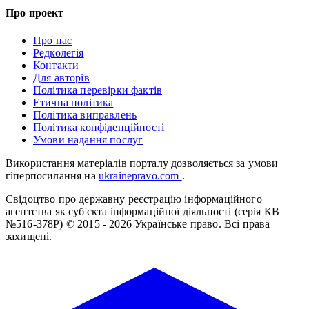
Про проект
Про нас
Редколегія
Контакти
Для авторів
Політика перевірки фактів
Етична політика
Політика виправлень
Політика конфіденційності
Умови надання послуг
Використання матеріалів порталу дозволяється за умови
гіперпосилання на
ukrainepravo.com
.
Свідоцтво про державну реєстрацію інформаційного
агентства як суб'єкта інформаційної діяльності (серія КВ
№516-378Р)
© 2015 - 2026 Українське право. Всі права
захищені.