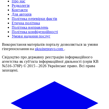
Про нас
Редколегія
Контакти
Для авторів
Політика перевірки фактів
Етична політика
Політика виправлень
Політика конфіденційності
Умови надання послуг
Використання матеріалів порталу дозволяється за умови
гіперпосилання на
ukrainepravo.com
.
Свідоцтво про державну реєстрацію інформаційного
агентства як суб'єкта інформаційної діяльності (серія КВ
№516-378Р)
© 2015 - 2026 Українське право. Всі права
захищені.