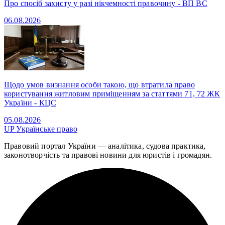
Про спосіб захисту у разі нікчемності правочину - ВП ВС
06.08.2026
Щодо умов визнання особи такою, що втратила право
користування житловим приміщенням за статтями 71, 72 ЖК
України - КЦС
05.08.2026
UP
Українське право
Правовий портал України — аналітика, судова практика,
законотворчість та правові новини для юристів і громадян.