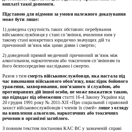
виплаті такої допомоги.
Підставою для відмови за умови належного доказування
може бути лише:
1) доведена сукупність таких обставин: перебування
військовослужбовця у стані cп’яніння, вчинення ним у
такому стані конкретних юридично значущих дій та
причинний зв’язок між цими діями і смертю;
2) доведений прямий медичний причинний зв’язок між
алкогольним, наркотичним або токсичним сп’янінням та
його безпосередніми наслідками і смертю.
Разом з тим
смерть військовослужбовця, яка настала під
час виконання військового обов’язку, внаслідок бойового
ураження, захворювання, пов’язаного зі службою, або
протиправних дій іншої особи, не може вважатися такою,
що підпадає під обмеження
статті 16-4 Закону України від
20 грудня 1991 року № 2011-ХІІ «Про соціальний і правовий
захист військовослужбовців і членів їх сімей»
лише з огляду
на виявлення алкоголю, наркотичних або токсичних
речовин в організмі загиблого.
З повним текстом постанови КАС ВС у зазначеній справі