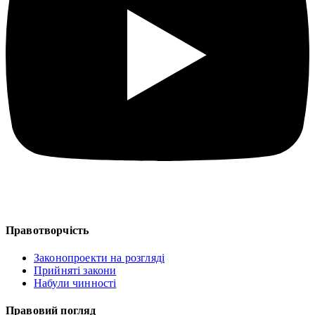
Правотворчість
Законопроекти на розгляді
Прийняті закони
Набули чинності
Правовий погляд