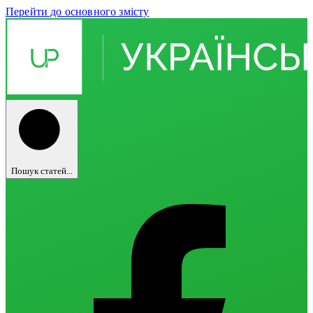
Перейти до основного змісту
Пошук статей...