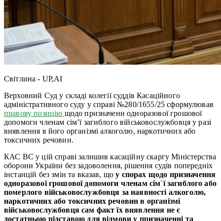
Світлина - UP,AI
Верховний Суд у складі колегії суддів Касаційного
адміністративного суду у справі №280/1655/25 сформулював
правову позицію
щодо призначенн одноразової грошової
допомоги членам сім’ї загиблого військовослужбовця у разі
виявлення в його організмі алкоголю, наркотичних або
токсичних речовин.
КАС ВС у цій справі залишив касаційну скаргу Міністерства
оборони України без задоволення, рішення судів попередніх
інстанцій без змін та вказав, що
у спорах щодо призначення
одноразової грошової допомоги членам сім`ї загиблого або
померлого військовослужбовця за наявності алкоголю,
наркотичних або токсичних речовин в організмі
військовослужбовця сам факт їх виявлення не є
достатньою підставою для відмови у призначенні та