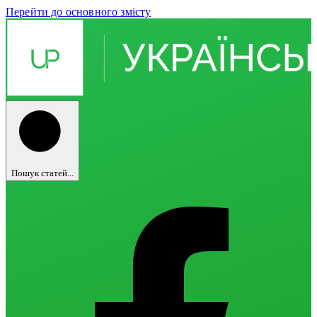
Перейти до основного змісту
Пошук статей...