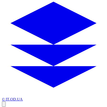
© IT.OD.UA