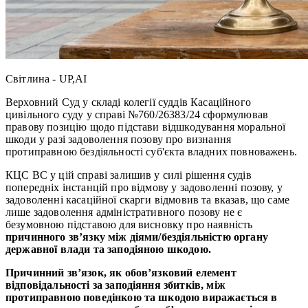
Світлина - UP,AI
Верховний Суд у складі колегії суддів Касаційного
цивільного суду у справі №760/26383/24 сформулював
правову позицію щодо підстави відшкодування моральної
шкоди у разі задоволення позову про визнання
протиправною бездіяльності суб'єкта владних повноважень.
КЦС ВС у цій справі залишив у силі рішення судів
попередніх інстанцій про відмову у задоволенні позову, у
задоволенні касаційної скарги відмовив та вказав, що саме
лише задоволення адміністративного позову не є
безумовною підставою для висновку про наявність
причинного зв’язку між діями/бездіяльністю органу
державної влади та заподіяною шкодою.
Причинний зв’язок, як обов’язковий елемент
відповідальності за заподіяння збитків, між
протиправною поведінкою та шкодою виражається в