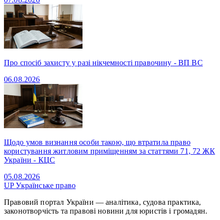
Про спосіб захисту у разі нікчемності правочину - ВП ВС
06.08.2026
Щодо умов визнання особи такою, що втратила право
користування житловим приміщенням за статтями 71, 72 ЖК
України - КЦС
05.08.2026
UP
Українське право
Правовий портал України — аналітика, судова практика,
законотворчість та правові новини для юристів і громадян.