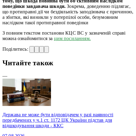
тому, що шкода повинна бути об’єктивним наслідком
поведінки завдавача шкоди.
Зокрема, доведенню підлягає,
що протиправні дії чи бездіяльність заподіювача є причиною,
а збитки, які виникли у потерпілої особи, безумовним
наслідком такої протиправної поведінки
З повним текстом постанови КЦС ВС у зазначеній справі
можна ознайомитися за
цим посиланням.
Поділитись:
Читайте також
—
Держава не може бути відповідачем у разі наявності
передбачених у ч.1 ст. 1172 ЦК України підстав для
відшкодування шкоди - ККС
07.08.2026