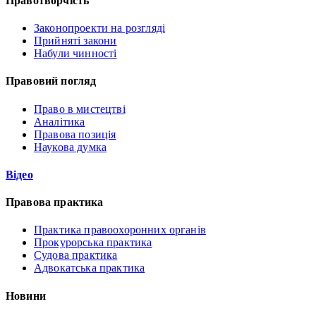
Правотворчість
Законопроекти на розгляді
Прийняті закони
Набули чинності
Правовий погляд
Право в мистецтві
Аналітика
Правова позиція
Наукова думка
Відео
Правова практика
Практика правоохоронних органів
Прокурорська практика
Судова практика
Адвокатська практика
Новини