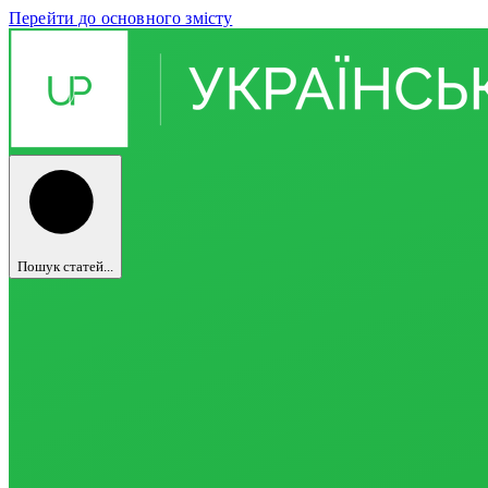
Перейти до основного змісту
Пошук статей...