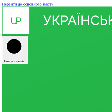
Перейти до основного змісту
Пошук статей...