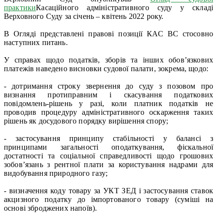
практики
Касаційного адміністративного суду у складі
Верховного Суду за січень – квітень 2022 року.
В Огляді представлені правові позиції КАС ВС стосовно
наступних питань.
У справах щодо податків, зборів та інших обов’язкових
платежів наведено висновки судової палати, зокрема, щодо:
- дотримання строку звернення до суду з позовом про
визнання протиправним і скасування податкових
повідомлень-рішень у разі, коли платник податків не
проводив процедуру адміністративного оскарження таких
рішень як досудового порядку вирішення спору;
- застосування принципу стабільності у балансі з
принципами загальності оподаткування, фіскальної
достатності та соціальної справедливості щодо грошових
зобов’язань з рентної плати за користування надрами для
видобування природного газу;
- визначення коду товару за УКТ ЗЕД і застосування ставок
акцизного податку до імпортованого товару (суміші на
основі зброджених напоїв).