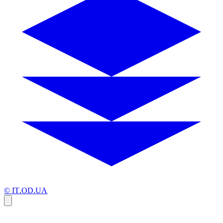
© IT.OD.UA