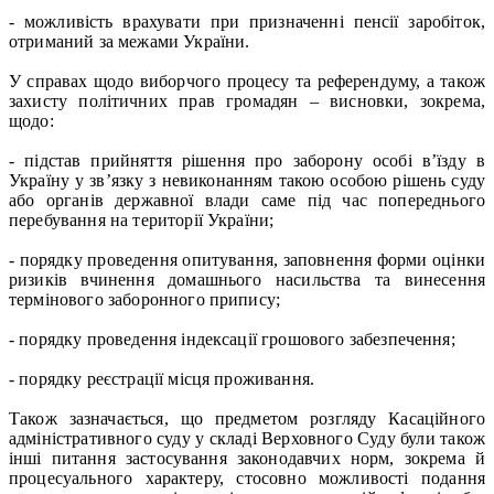
- можливість врахувати при призначенні пенсії заробіток,
отриманий за межами України.
У справах щодо виборчого процесу та референдуму, а також
захисту політичних прав громадян – висновки, зокрема,
щодо:
- підстав прийняття рішення про заборону особі в’їзду в
Україну у зв’язку з невиконанням такою особою рішень суду
або органів державної влади саме під час попереднього
перебування на території України;
- порядку проведення опитування, заповнення форми оцінки
ризиків вчинення домашнього насильства та винесення
термінового заборонного припису;
- порядку проведення індексації грошового забезпечення;
- порядку реєстрації місця проживання.
Також зазначається, що предметом розгляду Касаційного
адміністративного суду у складі Верховного Суду були також
інші питання застосування законодавчих норм, зокрема й
процесуального характеру, стосовно можливості подання