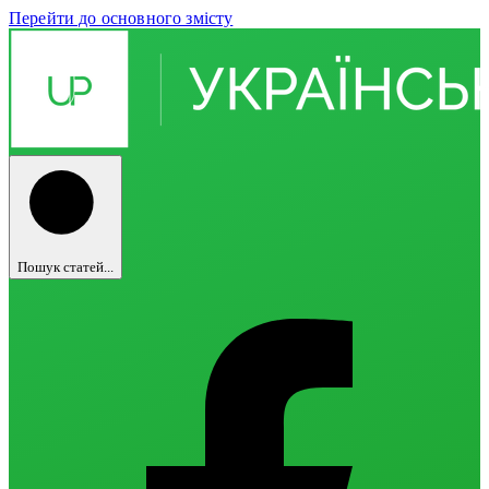
Перейти до основного змісту
Пошук статей...