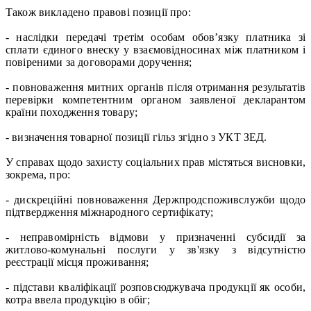
Також викладено правові позиції про:
- наслідки передачі третім особам обов’язку платника зі
сплати єдиного внеску у взаємовідносинах між платником і
повіреними за договорами доручення;
- повноваження митних органів після отримання результатів
перевірки компетентним органом заявленої декларантом
країни походження товару;
- визначення товарної позиції гільз згідно з УКТ ЗЕД.
У справах щодо захисту соціальних прав містяться висновки,
зокрема, про:
- дискреційні повноваження Держпродспоживслужби щодо
підтвердження міжнародного сертифікату;
- неправомірність відмови у призначенні субсидії за
житлово-комунальні послуги у зв'язку з відсутністю
реєстрації місця проживання;
- підстави кваліфікації розповсюджувача продукції як особи,
котра ввела продукцію в обіг;