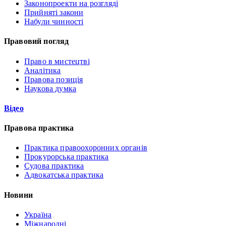
Законопроекти на розгляді
Прийняті закони
Набули чинності
Правовий погляд
Право в мистецтві
Аналітика
Правова позиція
Наукова думка
Відео
Правова практика
Практика правоохоронних органів
Прокурорська практика
Судова практика
Адвокатська практика
Новини
Україна
Міжнародні