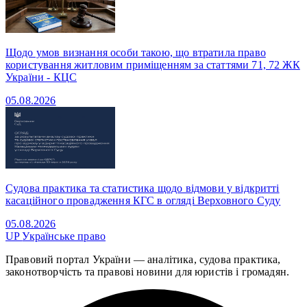
Щодо умов визнання особи такою, що втратила право
користування житловим приміщенням за статтями 71, 72 ЖК
України - КЦС
05.08.2026
Судова практика та статистика щодо відмови у відкритті
касаційного провадження КГС в огляді Верховного Суду
05.08.2026
UP
Українське право
Правовий портал України — аналітика, судова практика,
законотворчість та правові новини для юристів і громадян.