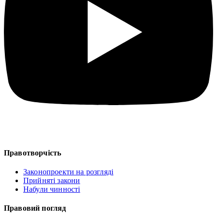
Правотворчість
Законопроекти на розгляді
Прийняті закони
Набули чинності
Правовий погляд