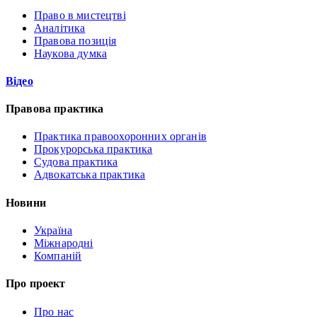
Право в мистецтві
Аналітика
Правова позиція
Наукова думка
Відео
Правова практика
Практика правоохоронних органів
Прокурорська практика
Судова практика
Адвокатська практика
Новини
Україна
Міжнародні
Компаній
Про проект
Про нас