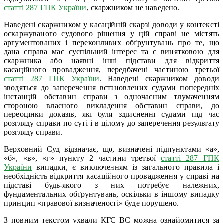
статті 287 ГПК України
, скаржником не наведено.
Наведені скаржником у касаційній скарзі доводи у контексті
оскаржуваного судового рішення у цій справі не містять
аргументованих і переконливих обґрунтувань про те, що
дана справа має суспільний інтерес та є винятковою для
скаржника або наявні інші підстави для відкриття
касаційного провадження, передбачені частиною третьої
статті 287 ГПК України
. Наведені скаржником доводи
зводяться до заперечення встановлених судами попередніх
інстанцій обставин справи з одночасним тлумаченням
стороною власного викладення обставин справи, до
переоцінки доказів, які були здійсненні судами під час
розгляду справи по суті і в цілому до заперечення результату
розгляду справи.
Верховний Суд відзначає, що, визначені підпунктами «а»,
«б», «в», «г» пункту 2 частини третьої
статті 287 ГПК
України
випадки, є виключенням із загального правила і
необхідність відкриття касаційного провадження у справі на
підставі будь-якого з них потребує належних,
фундаментальних обґрунтувань, оскільки в іншому випадку
принцип «правової визначеності» буде порушено.
З повним текстом ухвали КГС ВС можна ознайомитися за