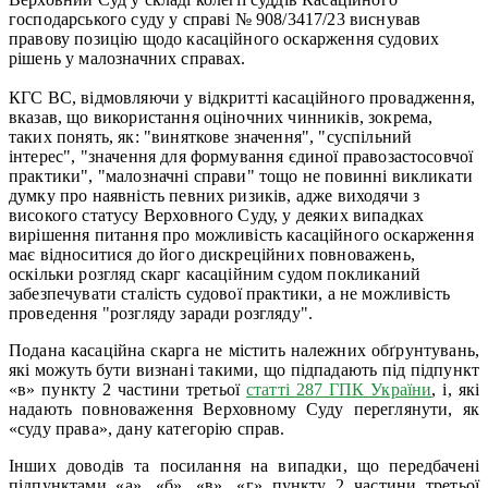
господарського суду у справі № 908/3417/23 виснував
правову позицію щодо касаційного оскарження судових
рішень у малозначних справах.
КГС ВС, відмовляючи у відкритті касаційного провадження,
вказав, що використання оціночних чинників, зокрема,
таких понять, як: "виняткове значення", "суспільний
інтерес", "значення для формування єдиної правозастосовчої
практики", "малозначні справи" тощо не повинні викликати
думку про наявність певних ризиків, адже виходячи з
високого статусу Верховного Суду, у деяких випадках
вирішення питання про можливість касаційного оскарження
має відноситися до його дискреційних повноважень,
оскільки розгляд скарг касаційним судом покликаний
забезпечувати сталість судової практики, а не можливість
проведення "розгляду заради розгляду".
Подана касаційна скарга не містить належних обґрунтувань,
які можуть бути визнані такими, що підпадають під підпункт
«в» пункту 2 частини третьої
статті 287 ГПК України
, і, які
надають повноваження Верховному Суду переглянути, як
«суду права», дану категорію справ.
Інших доводів та посилання на випадки, що передбачені
підпунктами «а», «б», «в», «г» пункту 2 частини третьої