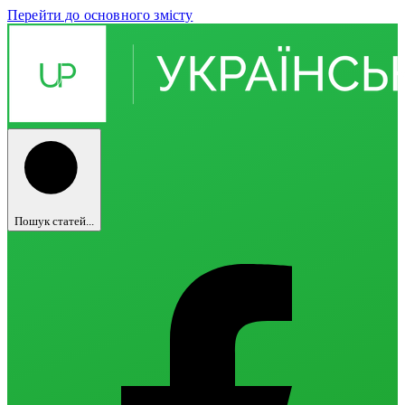
Перейти до основного змісту
Пошук статей...