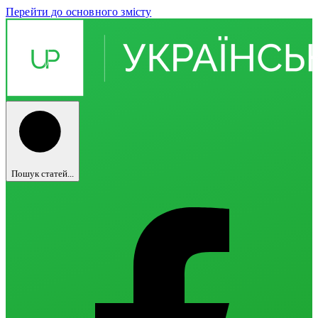
Перейти до основного змісту
Пошук статей...