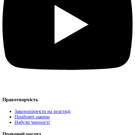
Правотворчість
Законопроекти на розгляді
Прийняті закони
Набули чинності
Правовий погляд