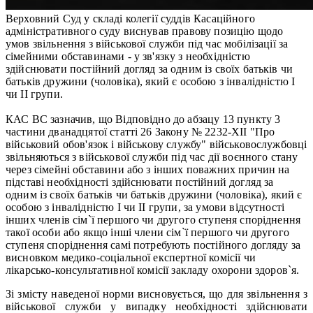
Верховний Суд у складі колегії суддів Касаційного
адміністративного суду виснував правову позицію щодо
умов звільнення з військової служби під час мобілізації за
сімейними обставинами - у зв'язку з необхідністю
здійснювати постійний догляд за одним із своїх батьків чи
батьків дружини (чоловіка), який є особою з інвалідністю I
чи II групи.
КАС ВС зазначив, що Відповідно до абзацу 13 пункту 3
частини дванадцятої статті 26 Закону № 2232-XII "Про
військовий обов'язок і військову службу" військовослужбовці
звільняються з військової служби під час дії воєнного стану
через сімейні обставини або з інших поважних причин на
підставі необхідності здійснювати постійний догляд за
одним із своїх батьків чи батьків дружини (чоловіка), який є
особою з інвалідністю I чи II групи, за умови відсутності
інших членів сім`ї першого чи другого ступеня споріднення
такої особи або якщо інші члени сім`ї першого чи другого
ступеня споріднення самі потребують постійного догляду за
висновком медико-соціальної експертної комісії чи
лікарсько-консультативної комісії закладу охорони здоров`я.
Зі змісту наведеної норми висновується, що для звільнення з
військової служби у випадку необхідності здійснювати