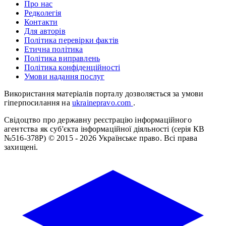
Про нас
Редколегія
Контакти
Для авторів
Політика перевірки фактів
Етична політика
Політика виправлень
Політика конфіденційності
Умови надання послуг
Використання матеріалів порталу дозволяється за умови
гіперпосилання на
ukrainepravo.com
.
Свідоцтво про державну реєстрацію інформаційного
агентства як суб'єкта інформаційної діяльності (серія КВ
№516-378Р)
© 2015 - 2026 Українське право. Всі права
захищені.