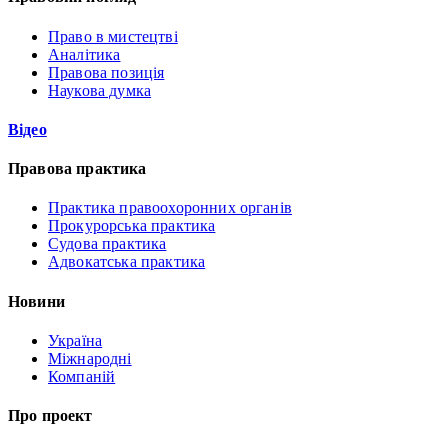
Право в мистецтві
Аналітика
Правова позиція
Наукова думка
Відео
Правова практика
Практика правоохоронних органів
Прокурорська практика
Судова практика
Адвокатська практика
Новини
Україна
Міжнародні
Компаній
Про проект