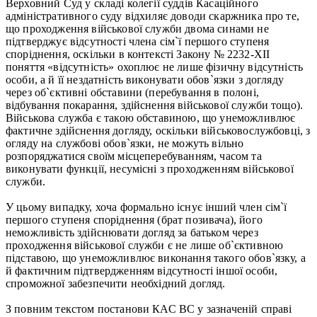
Верховний Суд у складі колегії суддів Касаційного
адміністративного суду відхиляє доводи скаржника про те,
що проходження військової служби двома синами не
підтверджує відсутності члена сім`ї першого ступеня
споріднення, оскільки в контексті Закону № 2232-XII
поняття «відсутність» охоплює не лише фізичну відсутність
особи, а й її нездатність виконувати обов`язки з догляду
через об`єктивні обставини (перебування в полоні,
відбування покарання, здійснення військової служби тощо).
Військова служба є такою обставиною, що унеможливлює
фактичне здійснення догляду, оскільки військовослужбовці, з
огляду на службові обов`язки, не можуть вільно
розпоряджатися своїм місцеперебуванням, часом та
виконувати функції, несумісні з проходженням військової
служби.
У цьому випадку, хоча формально існує інший член сім`ї
першого ступеня споріднення (брат позивача), його
неможливість здійснювати догляд за батьком через
проходження військової служби є не лише об`єктивною
підставою, що унеможливлює виконання такого обов`язку, а
й фактичним підтвердженням відсутності іншої особи,
спроможної забезпечити необхідний догляд.
З повним текстом постанови КАС ВС у зазначеній справі