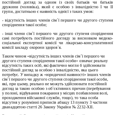
постійний догляд за одним із своїх батьків чи батьків
дружини (чоловіка), який є особою з інвалідністю I чи II
групи, достатньою є наявність однієї з таких умов:
- відсутність інших членів сім`ї першого чи другого ступеня
споріднення такої особи;
- інші члени сім`ї першого чи другого ступеня споріднення
самі потребують постійного догляду за висновком медико-
соціальної експертної комісії чи лікарсько-консультативної
комісії закладу охорони здоров`я.
Таким чином «відсутність інших членів сім`ї першого чи
другого ступеня споріднення такої особи» означає реальну
відсутність таких осіб, які фактично могли б здійснювати
постійний догляд за особою з інвалідністю, яка цього
потребує. У випадку ж «юридичної наявності» інших членів
сім`ї першого чи другого ступеня споріднення такої особи,
які, при цьому, реально не можуть здійснювати постійний
догляд за такою особою з об`єктивних причин (перебування
у полоні, відбування покарання у місцях позбавлення волі,
проходження військової служби, тощо), то така особа
відсутня у розумінні приписів абзацу 13 пункту 3 частини
дванадцятою статті 26
Закону України № 2232-XII.