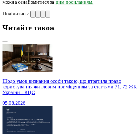
можна ознайомитися за
цим посиланням.
Поділитись:
Читайте також
—
Щодо умов визнання особи такою, що втратила право
користування житловим приміщенням за статтями 71, 72 ЖК
України - КЦС
05.08.2026