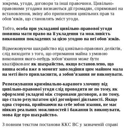
зокрема, угоди, договори та інші правочини. Цивільно-
правовими угодами визнаються дії громадян, спрямовані на
встановлення, зміну або припинення цивільних прав та
обов’язків, що становлять зміст угоди.
Тобто,
особа при укладанні цивільно-правової угоди
повинна мати право на її укладення та можливість
виконання покладених за цією угодою на неї обов`язків.
Відмежовуючи шахрайство від цивільно-правових деліктів,
слід виходити з того, що отримання майна з умовою
виконання якого-небудь зобов‘язання може бути
кваліфіковане
як шахрайство, якщо встановлено, що
винна особа вже в момент заволодіння цим майном мала
на меті його привласнити, а зобов’язання не виконувати.
Розмежування кримінально-караного злочину від
цивільно-правової угоди слід проводити не по тому, як
оформлені укладені між сторонами договори, а по тому,
що стало результатом цієї договірної діяльності. Якщо
одна сторона, приймаючи на себе зобов`язання, не має
ніяких реальних можливостей і бажання їх виконувати,
мова йде про шахрайство.
З повним текстом постанови ККС ВС у зазначеній справі