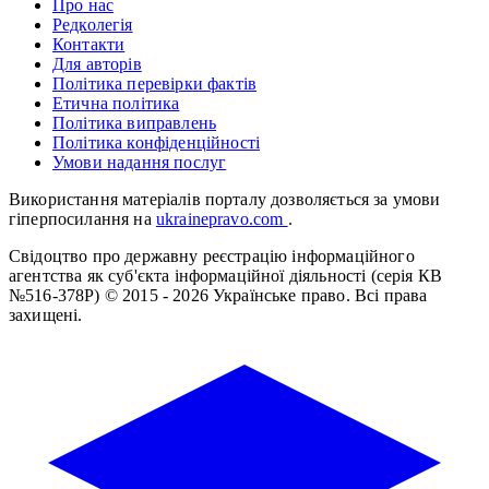
Про нас
Редколегія
Контакти
Для авторів
Політика перевірки фактів
Етична політика
Політика виправлень
Політика конфіденційності
Умови надання послуг
Використання матеріалів порталу дозволяється за умови
гіперпосилання на
ukrainepravo.com
.
Свідоцтво про державну реєстрацію інформаційного
агентства як суб'єкта інформаційної діяльності (серія КВ
№516-378Р)
© 2015 - 2026 Українське право. Всі права
захищені.