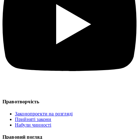
Правотворчість
Законопроекти на розгляді
Прийняті закони
Набули чинності
Правовий погляд