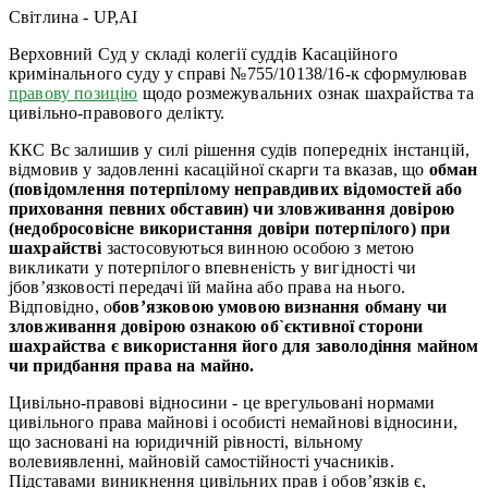
Світлина - UP,AI
Верховний Суд у складі колегії суддів Касаційного
кримінального суду у справі №755/10138/16-к сформулював
правову позицію
щодо розмежувальних ознак шахрайства та
цивільно-правового делікту.
ККС Вс залишив у силі рішення судів попередніх інстанцій,
відмовив у задовленні касаційної скарги та вказав, що
обман
(повідомлення потерпілому неправдивих відомостей або
приховання певних обставин) чи зловживання довірою
(недобросовісне використання довіри потерпілого) при
шахрайстві
застосовуються винною особою з метою
викликати у потерпілого впевненість у вигідності чи
jбов’язковості передачі їй майна або права на нього.
Відповідно, о
бов’язковою умовою визнання обману чи
зловживання довірою ознакою об`єктивної сторони
шахрайства є використання його для заволодіння майном
чи придбання права на майно.
Цивільно-правові відносини - це врегульовані нормами
цивільного права майнові і особисті немайнові відносини,
що засновані на юридичній рівності, вільному
волевиявленні, майновій самостійності учасників.
Підставами виникнення цивільних прав і обов’язків є,