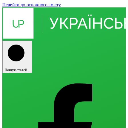
Перейти до основного змісту
Пошук статей...