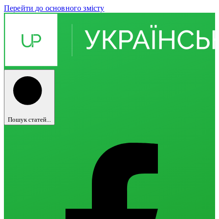
Перейти до основного змісту
Пошук статей...