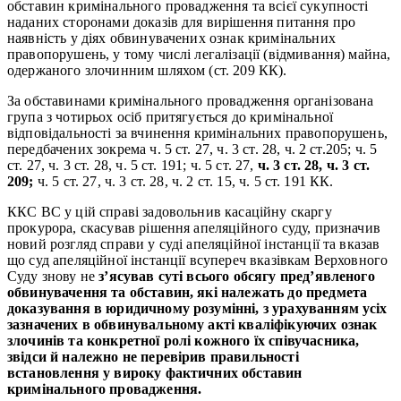
обставин кримінального провадження та всієї сукупності
наданих сторонами доказів для вирішення питання про
наявність у діях обвинувачених ознак кримінальних
правопорушень, у тому числі легалізації (відмивання) майна,
одержаного злочинним шляхом (ст. 209 КК).
За обставинами кримінального провадження організована
група з чотирьох осіб притягується до кримінальної
відповідальності за вчинення кримінальних правопорушень,
передбачених зокрема ч. 5 ст. 27, ч. 3 ст. 28, ч. 2 ст.205; ч. 5
ст. 27, ч. 3 ст. 28, ч. 5 ст. 191; ч. 5 ст. 27,
ч. 3 ст. 28, ч. 3 ст.
209;
ч. 5 ст. 27, ч. 3 ст. 28, ч. 2 ст. 15, ч. 5 ст. 191 КК.
ККС ВС у цій справі задовольнив касаційну скаргу
прокурора, скасував рішення апеляційного суду, призначив
новий розгляд справи у суді апеляційної інстанції та вказав
що суд апеляційної інстанції всупереч вказівкам Верховного
Суду знову не
з’ясував суті всього обсягу пред’явленого
обвинувачення та обставин, які належать до предмета
доказування в юридичному розумінні, з урахуванням усіх
зазначених в обвинувальному акті кваліфікуючих ознак
злочинів та конкретної ролі кожного їх співучасника,
звідси й належно не перевірив правильності
встановлення у вироку фактичних обставин
кримінального провадження.