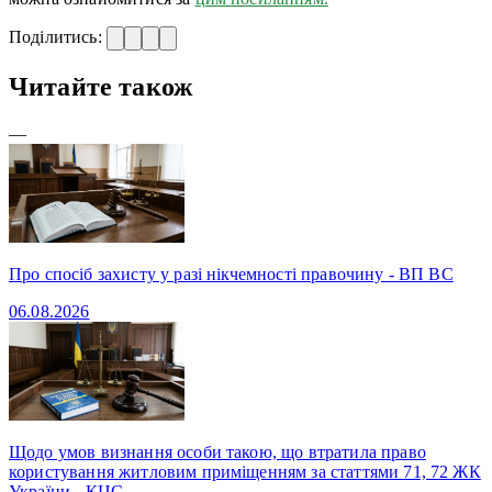
Поділитись:
Читайте також
—
Про спосіб захисту у разі нікчемності правочину - ВП ВС
06.08.2026
Щодо умов визнання особи такою, що втратила право
користування житловим приміщенням за статтями 71, 72 ЖК
України - КЦС