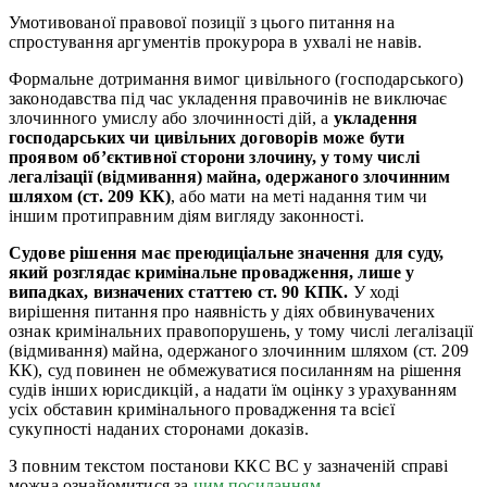
Умотивованої правової позиції з цього питання на
спростування аргументів прокурора в ухвалі не навів.
Формальне дотримання вимог цивільного (господарського)
законодавства під час укладення правочинів не виключає
злочинного умислу або злочинності дій, а
укладення
господарських чи цивільних договорів може бути
проявом об’єктивної сторони злочину, у тому числі
легалізації (відмивання) майна, одержаного злочинним
шляхом (ст. 209 КК)
, або мати на меті надання тим чи
іншим протиправним діям вигляду законності.
Судове рішення має преюдиціальне значення для суду,
який розглядає кримінальне провадження, лише у
випадках, визначених статтею ст. 90 КПК.
У ході
вирішення питання про наявність у діях обвинувачених
ознак кримінальних правопорушень, у тому числі легалізації
(відмивання) майна, одержаного злочинним шляхом (ст. 209
КК), суд повинен не обмежуватися посиланням на рішення
судів інших юрисдикцій, а надати їм оцінку з урахуванням
усіх обставин кримінального провадження та всієї
сукупності наданих сторонами доказів.
З повним текстом постанови ККС ВС у зазначеній справі
можна ознайомитися за
цим посиланням.