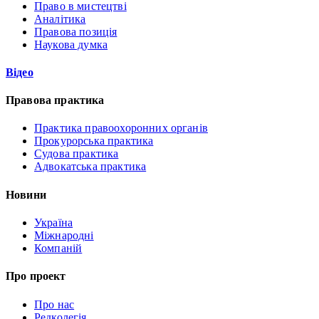
Право в мистецтві
Аналітика
Правова позиція
Наукова думка
Відео
Правова практика
Практика правоохоронних органів
Прокурорська практика
Судова практика
Адвокатська практика
Новини
Україна
Міжнародні
Компаній
Про проект
Про нас
Редколегія