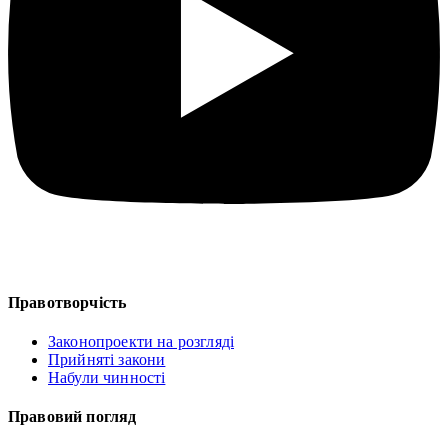
Правотворчість
Законопроекти на розгляді
Прийняті закони
Набули чинності
Правовий погляд