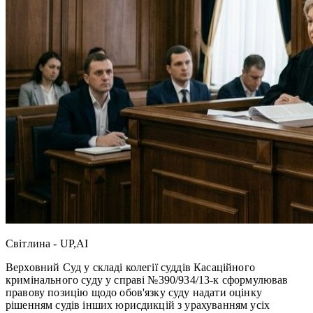
Світлина - UP,AI
Верховний Суд у складі колегії суддів Касаційного
кримінального суду у справі №390/934/13-к сформулював
правову позицію щодо обов'язку суду надати оцінку
рішенням судів інших юрисдикцій з урахуванням усіх