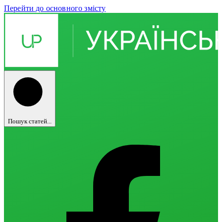
Перейти до основного змісту
Пошук статей...