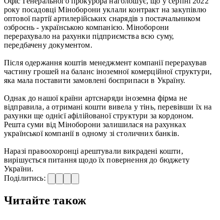
Офіс Генерального прокурора наголошує, що у серпні 2022
року посадовці Міноборони уклали контракт на закупівлю
оптової партії артилерійських снарядів з постачальником
озброєнь - українською компанією. Міноборони
перерахувало на рахунки підприємства всю суму,
передбачену документом.
Після одержання коштів менеджмент компанії перерахував
частину грошей на баланс іноземної комерційної структури,
яка мала поставити замовлені боєприпаси в Україну.
Однак до нашої країни артснаряди іноземна фірма не
відправила, а отримані кошти вивела у тінь, перевівши їх на
рахунки ще однієї афілійованої структури за кордоном.
Решта суми від Міноборони залишилася на рахунках
української компанії в одному зі столичних банків.
Наразі правоохоронці арештували викрадені кошти,
вирішується питання щодо їх повернення до бюджету
України.
Поділитись:
Читайте також