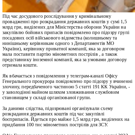
Під час досудового розслідування у кримінальному
провадженні про розкрадання державних коштів у сумі 1,5
млрд грн, виділених для Міністерства оборони України на
закупівлю бойових припасів повідомлено про підозру групі
посадових осіб військового відомства (колишньому та
нинішньому керівникам одного з Департаментів МО
України), керівнику приватної компанії, яка за договором
мала поставити партію мінометних пострілів , а також
представнику іноземної компанії, яка за умовами договору
отримала кошти.
Як вбачається з повідомлення у телеграм-каналі Офісу
Генерального прокурора повідомлено про підозру у вчиненні
злочину, передбаченого частиною 5 статті 191 КК України, -
у заволодінні майном шляхом зловживання службовим
становищем у складі організованої групи.
За даними слідства, підозрювані організували схему
розкрадання державних коштів під час закупівлі
боєприпасів. Йдеться про майже 1,5 млрд грн, виділених на
придбання 100 тис мінометних пострілів для ЗСУ.