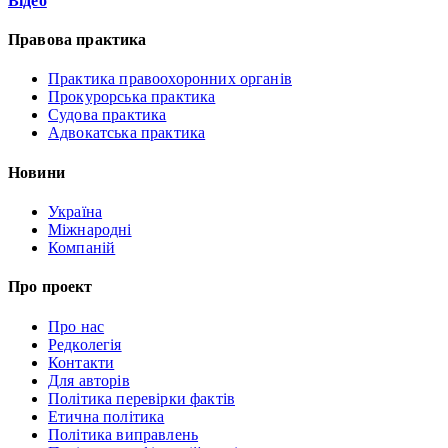
Відео
Правова практика
Практика правоохоронних органів
Прокурорська практика
Судова практика
Адвокатська практика
Новини
Україна
Міжнародні
Компаній
Про проект
Про нас
Редколегія
Контакти
Для авторів
Політика перевірки фактів
Етична політика
Політика виправлень