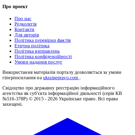
Про проект
Про нас
Редколегія
Контакти
Для авторів
Політика перевірки фактів
Етична політика
Політика виправлень
Політика конфіденційності
Умови надання послуг
Використання матеріалів порталу дозволяється за умови
гіперпосилання на
ukrainepravo.com
.
Свідоцтво про державну реєстрацію інформаційного
агентства як суб'єкта інформаційної діяльності (серія КВ
№516-378Р)
© 2015 - 2026 Українське право. Всі права
захищені.