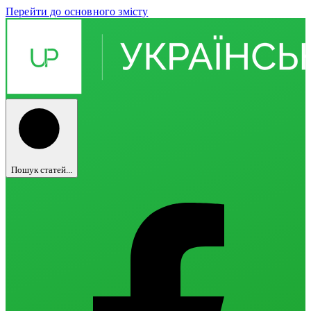
Перейти до основного змісту
Пошук статей...