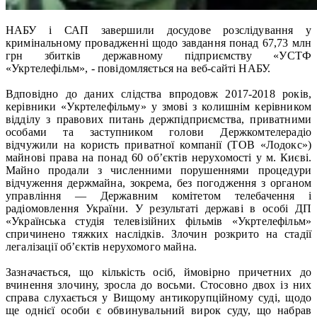
НАБУ і САП завершили досудове розслідування у
кримінальному провадженні щодо завдання понад 67,73 млн
грн збитків державному підприємству «УСТФ
«Укртелефільм», - повідомляється на веб-сайті НАБУ.
Вдповідно до даних слідства впродовж 2017-2018 років,
керівники «Укртелефільму» у змові з колишнім керівником
відділу з правових питань держпідприємства, приватними
особами та заступником голови Держкомтелерадіо
відчужили на користь приватної компанії (ТОВ «Лодокс»)
майнові права на понад 60 об’єктів нерухомості у м. Києві.
Майно продали з численними порушеннями процедури
відчуження держмайна, зокрема, без погодження з органом
управління — Державним комітетом телебачення і
радіомовлення України. У результаті державі в особі ДП
«Українська студія телевізійних фільмів «Укртелефільм»
спричинено тяжких наслідків. Злочин розкрито на стадії
легалізації об’єктів нерухомого майна.
Зазначається, що кількість осіб, ймовірно причетних до
вчинення злочину, зросла до восьми. Стосовно двох із них
справа слухається у Вищому антикорупційному суді, щодо
ще однієї особи є обвинувальний вирок суду, що набрав