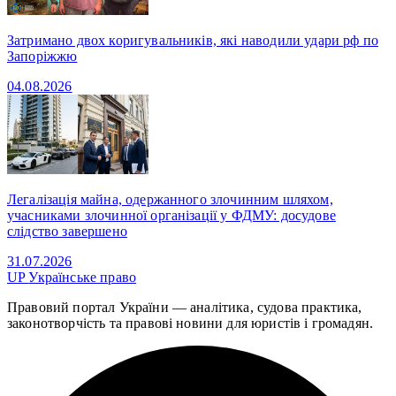
Затримано двох коригувальників, які наводили удари рф по
Запоріжжю
04.08.2026
Легалізація майна, одержанного злочинним шляхом,
учасниками злочинної організації у ФДМУ: досудове
слідство завершено
31.07.2026
UP
Українське право
Правовий портал України — аналітика, судова практика,
законотворчість та правові новини для юристів і громадян.