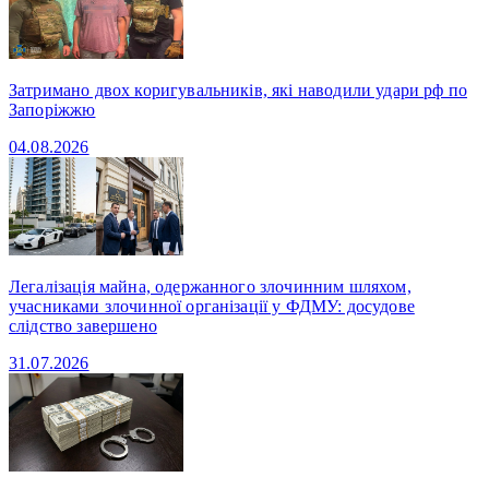
Затримано двох коригувальників, які наводили удари рф по
Запоріжжю
04.08.2026
Легалізація майна, одержанного злочинним шляхом,
учасниками злочинної організації у ФДМУ: досудове
слідство завершено
31.07.2026