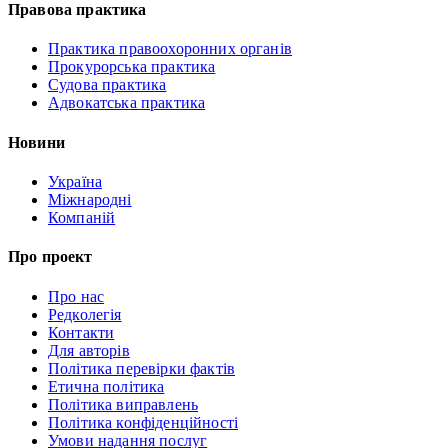
Правова практика
Практика правоохоронних органів
Прокурорська практика
Судова практика
Адвокатська практика
Новини
Україна
Міжнародні
Компаній
Про проект
Про нас
Редколегія
Контакти
Для авторів
Політика перевірки фактів
Етична політика
Політика виправлень
Політика конфіденційності
Умови надання послуг