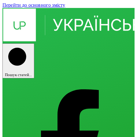
Перейти до основного змісту
Пошук статей...